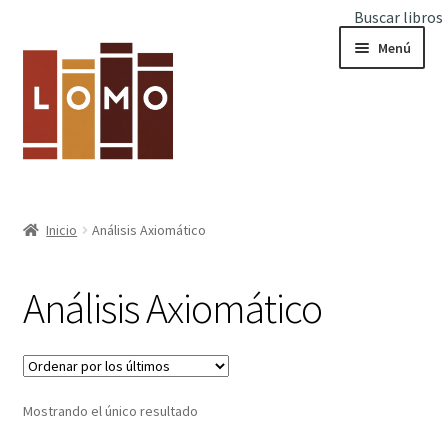
Buscar libros
Ir
Ir
Menú
a
al
la
contenido
navegación
Inicio
Inicio
Análisis Axiomático
Expandi
Libros
el
Análisis Axiomático
menú
hijo
Mostrando el único resultado