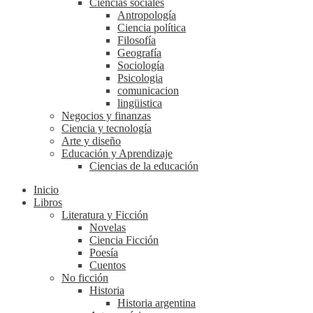
Ciencias sociales
Antropología
Ciencia política
Filosofía
Geografía
Sociología
Psicologia
comunicacion
lingüistica
Negocios y finanzas
Ciencia y tecnología
Arte y diseño
Educación y Aprendizaje
Ciencias de la educación
Inicio
Libros
Literatura y Ficción
Novelas
Ciencia Ficción
Poesía
Cuentos
No ficción
Historia
Historia argentina