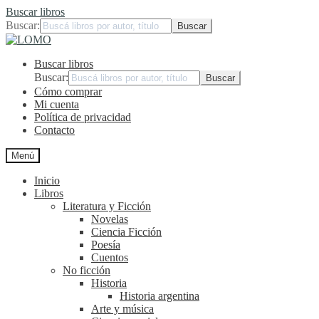
Buscar libros
Buscar:
Ir
Ir
a
al
Buscar libros
la
contenido
navegación
Buscar:
Cómo comprar
Mi cuenta
Política de privacidad
Contacto
Menú
Inicio
Libros
Literatura y Ficción
Novelas
Ciencia Ficción
Poesía
Cuentos
No ficción
Historia
Historia argentina
Arte y música