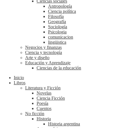
Ciencias sociales
Antropología
Ciencia política
Filosofía
Geografía
Sociología
Psicologia
comunicacion
lingüistica
Negocios y finanzas
Ciencia y tecnología
Arte y diseño
Educación y Aprendizaje
Ciencias de la educación
Inicio
Libros
Literatura y Ficción
Novelas
Ciencia Ficción
Poesía
Cuentos
No ficción
Historia
Historia argentina