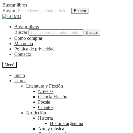
Buscar libros
Buscar:
Ir
Ir
a
al
Buscar libros
la
contenido
navegación
Buscar:
Cómo comprar
Mi cuenta
Política de privacidad
Contacto
Menú
Inicio
Libros
Literatura y Ficción
Novelas
Ciencia Ficción
Poesía
Cuentos
No ficción
Historia
Historia argentina
Arte y música