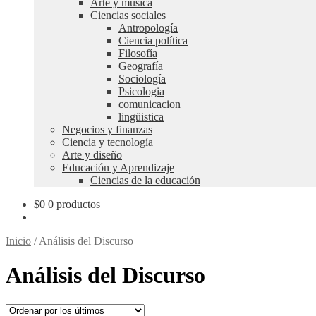
Arte y música
Ciencias sociales
Antropología
Ciencia política
Filosofía
Geografía
Sociología
Psicologia
comunicacion
lingüistica
Negocios y finanzas
Ciencia y tecnología
Arte y diseño
Educación y Aprendizaje
Ciencias de la educación
$
0
0 productos
Inicio
/
Análisis del Discurso
Análisis del Discurso