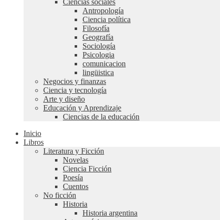
Ciencias sociales
Antropología
Ciencia política
Filosofía
Geografía
Sociología
Psicologia
comunicacion
lingüistica
Negocios y finanzas
Ciencia y tecnología
Arte y diseño
Educación y Aprendizaje
Ciencias de la educación
Inicio
Libros
Literatura y Ficción
Novelas
Ciencia Ficción
Poesía
Cuentos
No ficción
Historia
Historia argentina