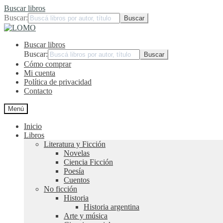
Buscar libros
Buscar:
Ir
Ir
a
al
Buscar libros
la
contenido
navegación
Buscar:
Cómo comprar
Mi cuenta
Política de privacidad
Contacto
Menú
Inicio
Libros
Literatura y Ficción
Novelas
Ciencia Ficción
Poesía
Cuentos
No ficción
Historia
Historia argentina
Arte y música