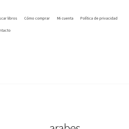
r:
car libros
Cómo comprar
Mi cuenta
Política de privacidad
ntacto
arabes