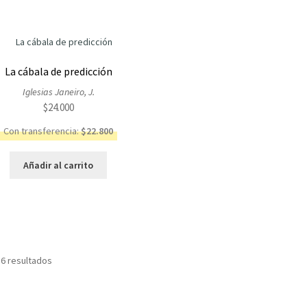
La cábala de predicción
Iglesias Janeiro, J.
$
24.000
Con transferencia:
$
22.800
Añadir al carrito
Ordenado
 6 resultados
por
los
últimos