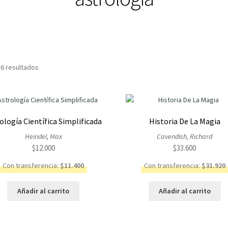
Ordenado
 6 resultados
por
los
últimos
ología Científica Simplificada
Historia De La Magia
Heindel, Max
Cavendish, Richard
$
12.000
$
33.600
Con transferencia:
$
11.400
Con transferencia:
$
31.920
Añadir al carrito
Añadir al carrito