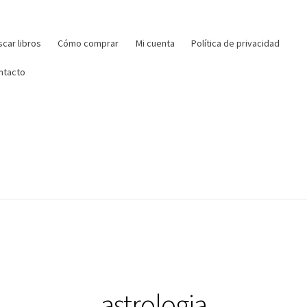
r:
car libros
Cómo comprar
Mi cuenta
Política de privacidad
ntacto
astrologia