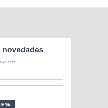
e novedades
ewsletter.
BIRME