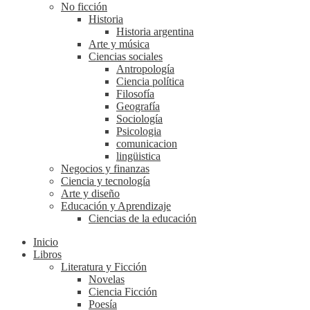
No ficción
Historia
Historia argentina
Arte y música
Ciencias sociales
Antropología
Ciencia política
Filosofía
Geografía
Sociología
Psicologia
comunicacion
lingüistica
Negocios y finanzas
Ciencia y tecnología
Arte y diseño
Educación y Aprendizaje
Ciencias de la educación
Inicio
Libros
Literatura y Ficción
Novelas
Ciencia Ficción
Poesía