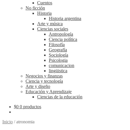
Cuentos
No ficción
Historia
Historia argentina
Arte y música
Ciencias sociales
Antropología
Ciencia política
Filosofía
Geografía
Sociología
Psicologia
comunicacion
lingüistica
Negocios y finanzas
Ciencia y tecnología
Arte y diseño
Educación y Aprendizaje
Ciencias de la educación
$
0
0 productos
Inicio
/
atronomia