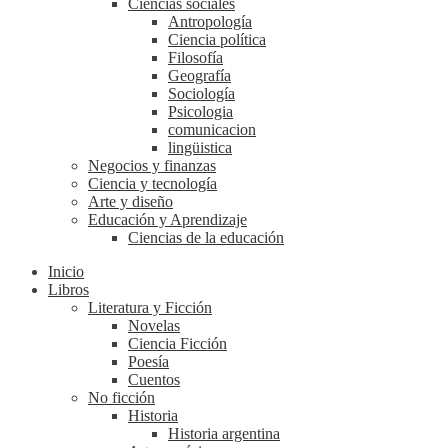
Ciencias sociales
Antropología
Ciencia política
Filosofía
Geografía
Sociología
Psicologia
comunicacion
lingüistica
Negocios y finanzas
Ciencia y tecnología
Arte y diseño
Educación y Aprendizaje
Ciencias de la educación
Inicio
Libros
Literatura y Ficción
Novelas
Ciencia Ficción
Poesía
Cuentos
No ficción
Historia
Historia argentina