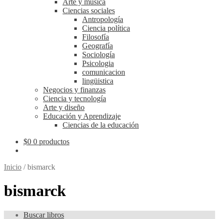
Arte y música
Ciencias sociales
Antropología
Ciencia política
Filosofía
Geografía
Sociología
Psicologia
comunicacion
lingüistica
Negocios y finanzas
Ciencia y tecnología
Arte y diseño
Educación y Aprendizaje
Ciencias de la educación
$
0
0 productos
Inicio
/
bismarck
bismarck
Buscar libros