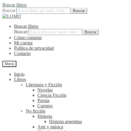
Buscar libros
Buscar:
Ir
Ir
a
al
Buscar libros
la
contenido
navegación
Buscar:
Cómo comprar
Mi cuenta
Política de privacidad
Contacto
Menú
Inicio
Libros
Literatura y Ficción
Novelas
Ciencia Ficción
Poesía
Cuentos
No ficción
Historia
Historia argentina
Arte y música