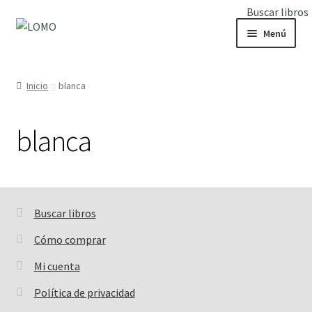
Buscar libros
Ir
Ir
Menú
a
al
la
contenido
Inicio
navegación
Inicio
blanca
Expandi
Libros
el
blanca
menú
hijo
Buscar libros
Buscar:
Cómo comprar
Mi cuenta
Política de privacidad