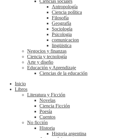
Ciencias sociales
Antropología
Ciencia política
Filosofía
Geografía
Sociología
Psicologia
comunicacion
lingüistica
Negocios y finanzas
Ciencia y tecnología
Arte y diseño
Educación y Aprendizaje
Ciencias de la educación
Inicio
Libros
Literatura y Ficción
Novelas
Ciencia Ficción
Poesía
Cuentos
No ficción
Historia
Historia argentina