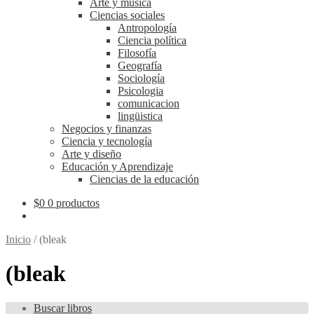
Arte y música
Ciencias sociales
Antropología
Ciencia política
Filosofía
Geografía
Sociología
Psicologia
comunicacion
lingüistica
Negocios y finanzas
Ciencia y tecnología
Arte y diseño
Educación y Aprendizaje
Ciencias de la educación
$
0
0 productos
Inicio
/
(bleak
(bleak
Buscar libros