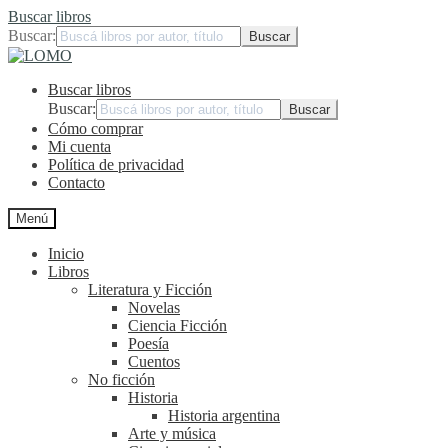
Buscar libros
Buscar:
Ir
Ir
a
al
Buscar libros
la
contenido
navegación
Buscar:
Cómo comprar
Mi cuenta
Política de privacidad
Contacto
Menú
Inicio
Libros
Literatura y Ficción
Novelas
Ciencia Ficción
Poesía
Cuentos
No ficción
Historia
Historia argentina
Arte y música