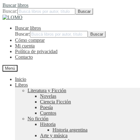
Buscar libros
Buscar:
Ir
Ir
a
al
Buscar libros
la
contenido
navegación
Buscar:
Cómo comprar
Mi cuenta
Política de privacidad
Contacto
Menú
Inicio
Libros
Literatura y Ficción
Novelas
Ciencia Ficción
Poesía
Cuentos
No ficción
Historia
Historia argentina
Arte y música