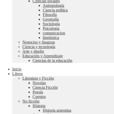
Ciencias sociales
Antropología
Ciencia política
Filosofía
Geografía
Sociología
Psicologia
comunicacion
lingüistica
Negocios y finanzas
Ciencia y tecnología
Arte y diseño
Educación y Aprendizaje
Ciencias de la educación
Inicio
Libros
Literatura y Ficción
Novelas
Ciencia Ficción
Poesía
Cuentos
No ficción
Historia
Historia argentina