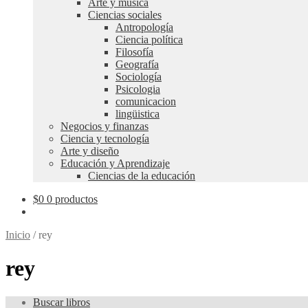
Arte y música
Ciencias sociales
Antropología
Ciencia política
Filosofía
Geografía
Sociología
Psicologia
comunicacion
lingüistica
Negocios y finanzas
Ciencia y tecnología
Arte y diseño
Educación y Aprendizaje
Ciencias de la educación
$
0
0 productos
Inicio
/
rey
rey
Buscar libros