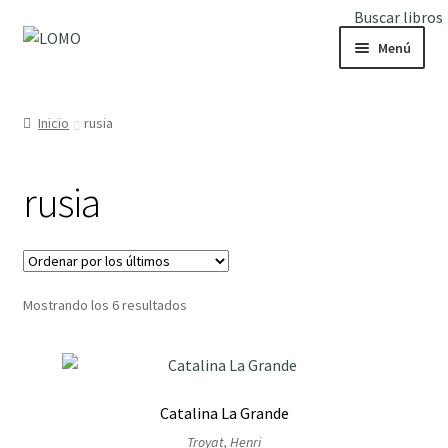
Buscar libros
Ir
Ir
Menú
a
al
la
contenido
Inicio
navegación
Inicio
rusia
Expandi
Libros
el
rusia
menú
hijo
Ordenado
Mostrando los 6 resultados
por
los
últimos
Catalina La Grande
Troyat, Henri