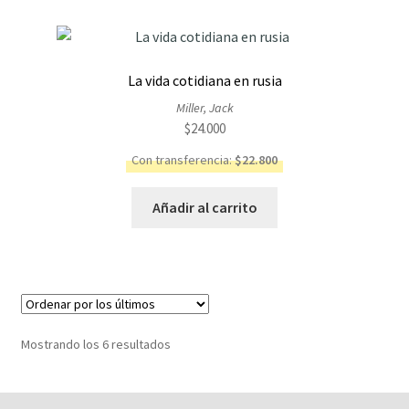
La vida cotidiana en rusia
Miller, Jack
$
24.000
Con transferencia:
$
22.800
Añadir al carrito
Ordenado
Mostrando los 6 resultados
por
los
últimos