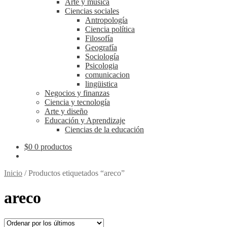
Arte y música
Ciencias sociales
Antropología
Ciencia política
Filosofía
Geografía
Sociología
Psicologia
comunicacion
lingüistica
Negocios y finanzas
Ciencia y tecnología
Arte y diseño
Educación y Aprendizaje
Ciencias de la educación
$
0
0 productos
Inicio
/
Productos etiquetados “areco”
areco