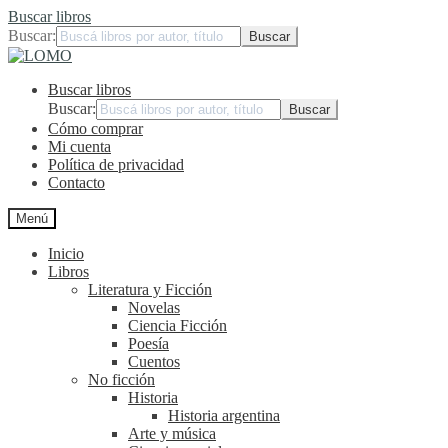
Buscar libros
Buscar:
Ir
Ir
a
al
Buscar libros
la
contenido
navegación
Buscar:
Cómo comprar
Mi cuenta
Política de privacidad
Contacto
Menú
Inicio
Libros
Literatura y Ficción
Novelas
Ciencia Ficción
Poesía
Cuentos
No ficción
Historia
Historia argentina
Arte y música