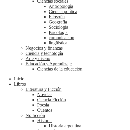
Ciencias sociales
Antropología
Ciencia política
Filosofía
Geografía
Sociología
Psicologia
comunicacion
lingüistica
Negocios y finanzas
Ciencia y tecnología
Arte y diseño
Educación y Aprendizaje
Ciencias de la educación
Inicio
Libros
Literatura y Ficción
Novelas
Ciencia Ficción
Poesía
Cuentos
No ficción
Historia
Historia argentina