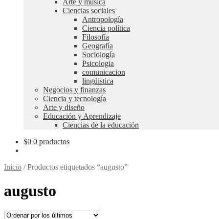
Arte y música
Ciencias sociales
Antropología
Ciencia política
Filosofía
Geografía
Sociología
Psicologia
comunicacion
lingüistica
Negocios y finanzas
Ciencia y tecnología
Arte y diseño
Educación y Aprendizaje
Ciencias de la educación
$
0
0 productos
Inicio
/
Productos etiquetados “augusto”
augusto