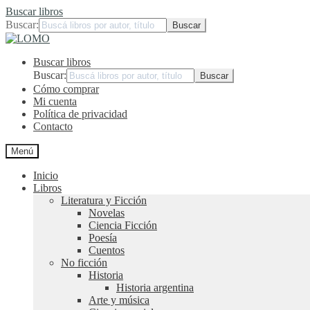
Buscar libros
Buscar:
Ir
Ir
a
al
Buscar libros
la
contenido
navegación
Buscar:
Cómo comprar
Mi cuenta
Política de privacidad
Contacto
Menú
Inicio
Libros
Literatura y Ficción
Novelas
Ciencia Ficción
Poesía
Cuentos
No ficción
Historia
Historia argentina
Arte y música