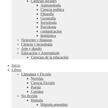
Ciencias sociales
Antropología
Ciencia política
Filosofía
Geografía
Sociología
Psicologia
comunicacion
lingüistica
Negocios y finanzas
Ciencia y tecnología
Arte y diseño
Educación y Aprendizaje
Ciencias de la educación
Inicio
Libros
Literatura y Ficción
Novelas
Ciencia Ficción
Poesía
Cuentos
No ficción
Historia
Historia argentina