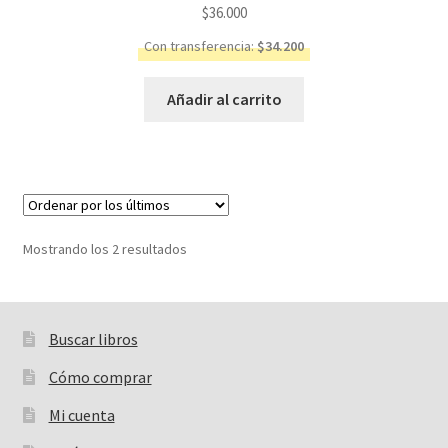
$
36.000
Con transferencia:
$
34.200
Añadir al carrito
Ordenado
Mostrando los 2 resultados
por
los
últimos
Buscar libros
Buscar:
Cómo comprar
Mi cuenta