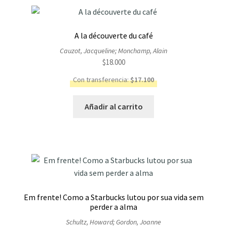
los
últimos
A la découverte du café
Cauzot, Jacqueline; Monchamp, Alain
$
18.000
Con transferencia:
$
17.100
Añadir al carrito
Em frente! Como a Starbucks lutou por sua vida sem
perder a alma
Schultz, Howard; Gordon, Joanne