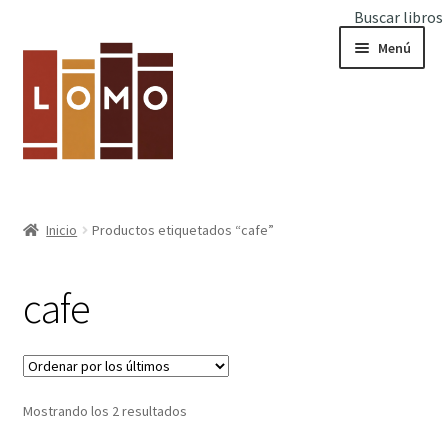
Buscar libros
Ir
Ir
Menú
a
al
la
contenido
navegación
Inicio
Inicio
Productos etiquetados “cafe”
Expandi
Libros
el
cafe
menú
hijo
Ordenado
Mostrando los 2 resultados
por