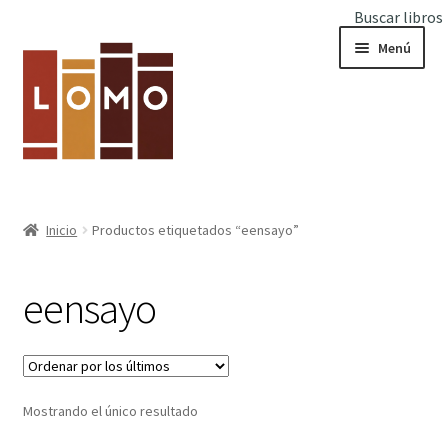
Buscar libros
Ir
Ir
Menú
a
al
la
contenido
navegación
Inicio
Inicio
Productos etiquetados “eensayo”
Expandi
Libros
el
eensayo
menú
hijo
Mostrando el único resultado