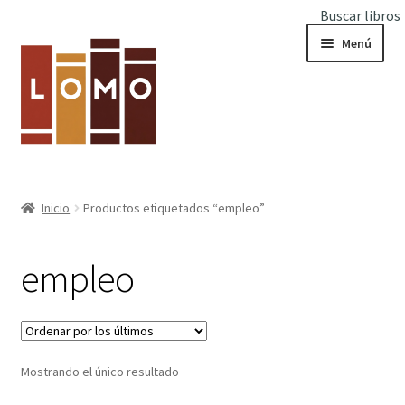
Buscar libros
Ir
Ir
Menú
a
al
la
contenido
navegación
Inicio
Inicio
Productos etiquetados “empleo”
Expandi
Libros
el
empleo
menú
hijo
Mostrando el único resultado