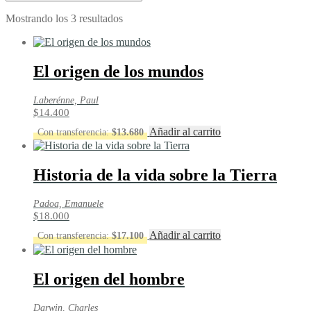
Ordenado
Mostrando los 3 resultados
por
los
últimos
El origen de los mundos
Laberénne, Paul
$
14.400
Añadir al carrito
Con transferencia:
$
13.680
Historia de la vida sobre la Tierra
Padoa, Emanuele
$
18.000
Añadir al carrito
Con transferencia:
$
17.100
El origen del hombre
Darwin, Charles