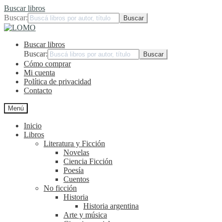
Buscar libros
Buscar:
Ir
Ir
a
al
Buscar libros
la
contenido
navegación
Buscar:
Cómo comprar
Mi cuenta
Política de privacidad
Contacto
Menú
Inicio
Libros
Literatura y Ficción
Novelas
Ciencia Ficción
Poesía
Cuentos
No ficción
Historia
Historia argentina
Arte y música