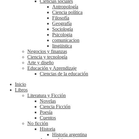
Ciencias sociales
Antropología
Ciencia política
Filosofía
Geografía
Sociología
Psicologia
comunicacion
lingüistica
Negocios y finanzas
Ciencia y tecnología
Arte y diseño
Educación y Aprendizaje
Ciencias de la educación
Inicio
Libros
Literatura y Ficción
Novelas
Ciencia Ficción
Poesía
Cuentos
No ficción
Historia
Historia argentina