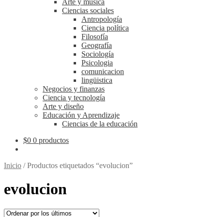
Arte y música
Ciencias sociales
Antropología
Ciencia política
Filosofía
Geografía
Sociología
Psicologia
comunicacion
lingüistica
Negocios y finanzas
Ciencia y tecnología
Arte y diseño
Educación y Aprendizaje
Ciencias de la educación
$
0
0 productos
Inicio
/
Productos etiquetados “evolucion”
evolucion