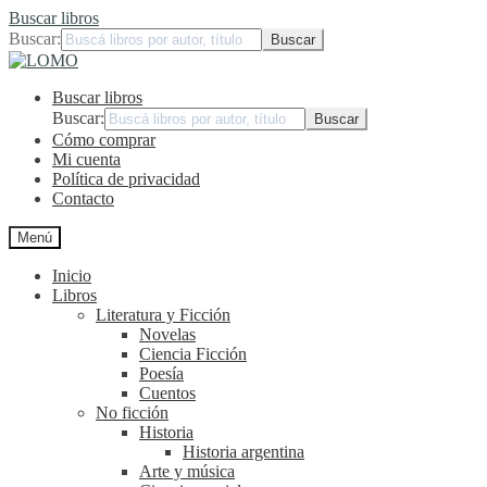
Buscar libros
Buscar:
Ir
Ir
a
al
Buscar libros
la
contenido
navegación
Buscar:
Cómo comprar
Mi cuenta
Política de privacidad
Contacto
Menú
Inicio
Libros
Literatura y Ficción
Novelas
Ciencia Ficción
Poesía
Cuentos
No ficción
Historia
Historia argentina
Arte y música