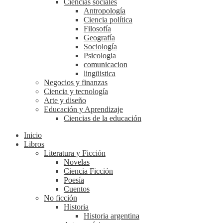
Ciencias sociales
Antropología
Ciencia política
Filosofía
Geografía
Sociología
Psicologia
comunicacion
lingüistica
Negocios y finanzas
Ciencia y tecnología
Arte y diseño
Educación y Aprendizaje
Ciencias de la educación
Inicio
Libros
Literatura y Ficción
Novelas
Ciencia Ficción
Poesía
Cuentos
No ficción
Historia
Historia argentina