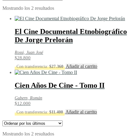
Ordenado
Mostrando los 2 resultados
por
los
últimos
El Cine Documental Etnobiográfico
De Jorge Prelorán
Rossi, Juan José
$
28.800
Añadir al carrito
Con transferencia:
$
27.360
Cien Años De Cine - Tomo II
Gubern, Román
$
12.000
Añadir al carrito
Con transferencia:
$
11.400
Ordenado
Mostrando los 2 resultados