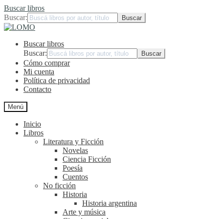
Buscar libros
Buscar:
Ir
Ir
a
al
Buscar libros
la
contenido
navegación
Buscar:
Cómo comprar
Mi cuenta
Política de privacidad
Contacto
Menú
Inicio
Libros
Literatura y Ficción
Novelas
Ciencia Ficción
Poesía
Cuentos
No ficción
Historia
Historia argentina
Arte y música