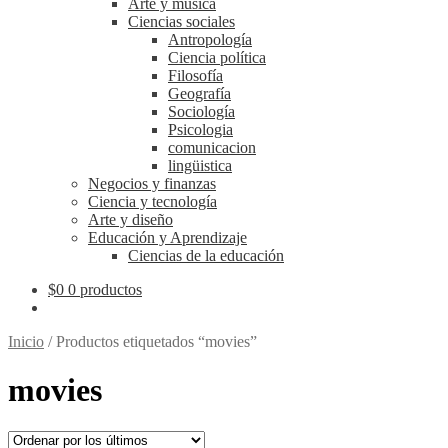
Arte y música
Ciencias sociales
Antropología
Ciencia política
Filosofía
Geografía
Sociología
Psicologia
comunicacion
lingüistica
Negocios y finanzas
Ciencia y tecnología
Arte y diseño
Educación y Aprendizaje
Ciencias de la educación
$
0
0 productos
Inicio
/
Productos etiquetados “movies”
movies