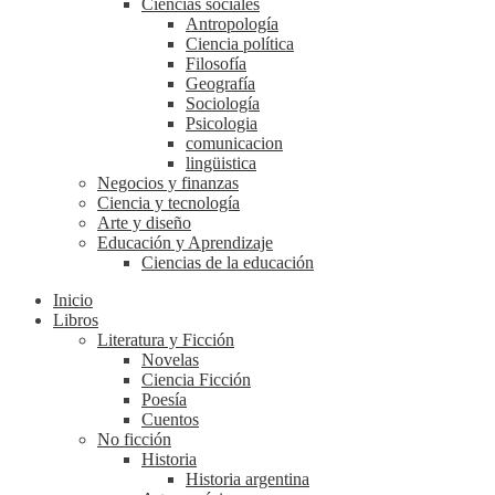
Ciencias sociales
Antropología
Ciencia política
Filosofía
Geografía
Sociología
Psicologia
comunicacion
lingüistica
Negocios y finanzas
Ciencia y tecnología
Arte y diseño
Educación y Aprendizaje
Ciencias de la educación
Inicio
Libros
Literatura y Ficción
Novelas
Ciencia Ficción
Poesía
Cuentos
No ficción
Historia
Historia argentina