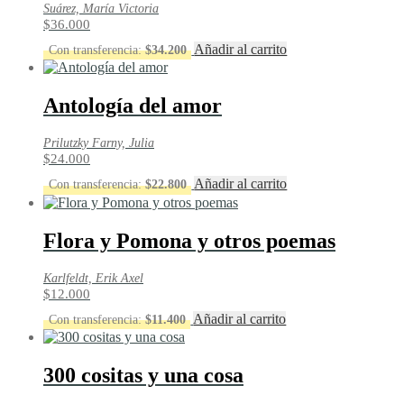
Suárez, María Victoria
$
36.000
Añadir al carrito
Con transferencia:
$
34.200
Antología del amor
Prilutzky Farny, Julia
$
24.000
Añadir al carrito
Con transferencia:
$
22.800
Flora y Pomona y otros poemas
Karlfeldt, Erik Axel
$
12.000
Añadir al carrito
Con transferencia:
$
11.400
300 cositas y una cosa