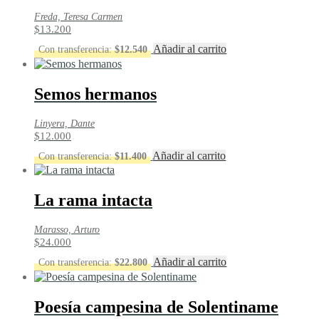
Freda, Teresa Carmen
$
13.200
Añadir al carrito
Con transferencia:
$
12.540
Semos hermanos
Linyera, Dante
$
12.000
Añadir al carrito
Con transferencia:
$
11.400
La rama intacta
Marasso, Arturo
$
24.000
Añadir al carrito
Con transferencia:
$
22.800
Poesía campesina de Solentiname