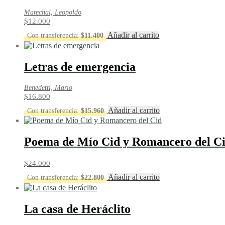
Marechal, Leopoldo
$
12.000
Añadir al carrito
Con transferencia:
$
11.400
Letras de emergencia
Benedetti, Mario
$
16.800
Añadir al carrito
Con transferencia:
$
15.960
Poema de Mío Cid y Romancero del C
$
24.000
Añadir al carrito
Con transferencia:
$
22.800
La casa de Heráclito