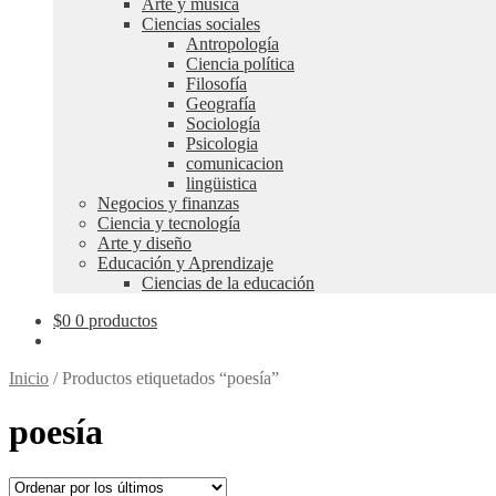
Arte y música
Ciencias sociales
Antropología
Ciencia política
Filosofía
Geografía
Sociología
Psicologia
comunicacion
lingüistica
Negocios y finanzas
Ciencia y tecnología
Arte y diseño
Educación y Aprendizaje
Ciencias de la educación
$
0
0 productos
Inicio
/
Productos etiquetados “poesía”
poesía