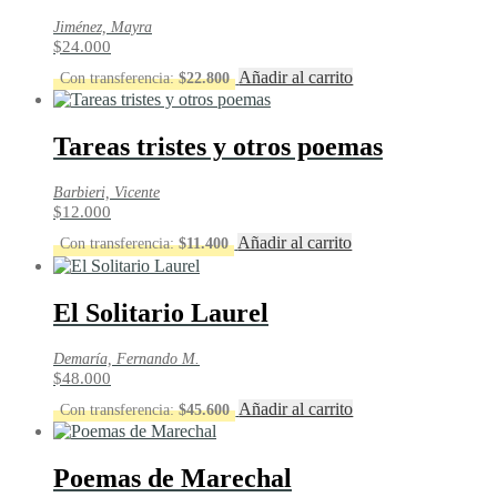
Jiménez, Mayra
$
24.000
Añadir al carrito
Con transferencia:
$
22.800
Tareas tristes y otros poemas
Barbieri, Vicente
$
12.000
Añadir al carrito
Con transferencia:
$
11.400
El Solitario Laurel
Demaría, Fernando M.
$
48.000
Añadir al carrito
Con transferencia:
$
45.600
Poemas de Marechal