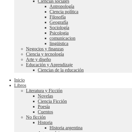
Ciencias sociales
Antropología
Ciencia política
Filosofía
Geografía
Sociología
Psicologia
comunicacion
lingüistica
Negocios y finanzas
Ciencia y tecnología
Arte y diseño
Educación y Aprendizaje
Ciencias de la educación
Inicio
Libros
Literatura y Ficción
Novelas
Ciencia Ficción
Poesía
Cuentos
No ficción
Historia
Historia argentina