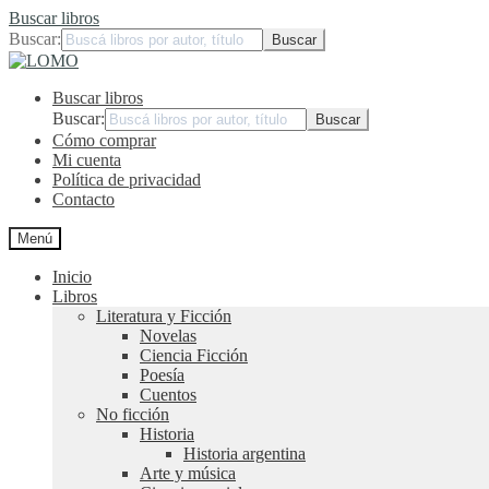
Buscar libros
Buscar:
Ir
Ir
a
al
Buscar libros
la
contenido
navegación
Buscar:
Cómo comprar
Mi cuenta
Política de privacidad
Contacto
Menú
Inicio
Libros
Literatura y Ficción
Novelas
Ciencia Ficción
Poesía
Cuentos
No ficción
Historia
Historia argentina
Arte y música