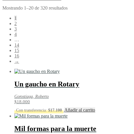
Ordenado
Mostrando 1–20 de 320 resultados
por
1
los
2
últimos
3
4
…
14
15
16
→
Un gaucho en Rotary
Gorostiaga, Roberto
$
18.000
Añadir al carrito
Con transferencia:
$
17.100
Mil formas para la muerte