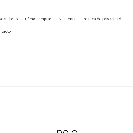
r:
car libros
Cómo comprar
Mi cuenta
Política de privacidad
ntacto
polo