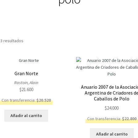
Ordenado
 3 resultados
por
los
últimos
Gran Norte
Rastoin, Alain
Anuario 2007 de la Asociac
$
21.600
Argentina de Criadores d
Caballos de Polo
Con transferencia:
$
20.520
$
24.000
Añadir al carrito
Con transferencia:
$
22.800
Añadir al carrito