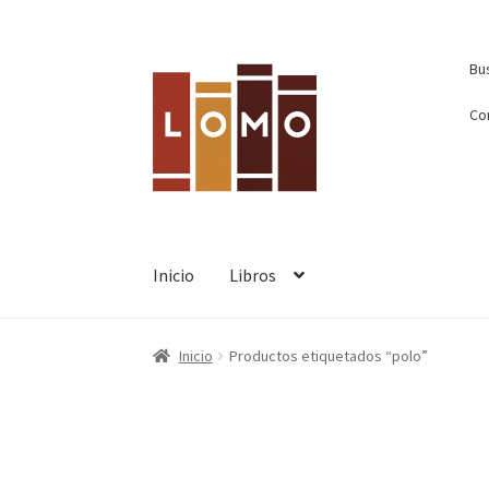
Ir
Ir
Busca
Bus
a
al
la
contenido
Co
navegación
Inicio
Libros
Inicio
Productos etiquetados “polo”