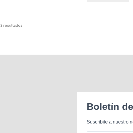
Ordenado
 3 resultados
por
los
últimos
Boletín d
Suscribite a nuestro n