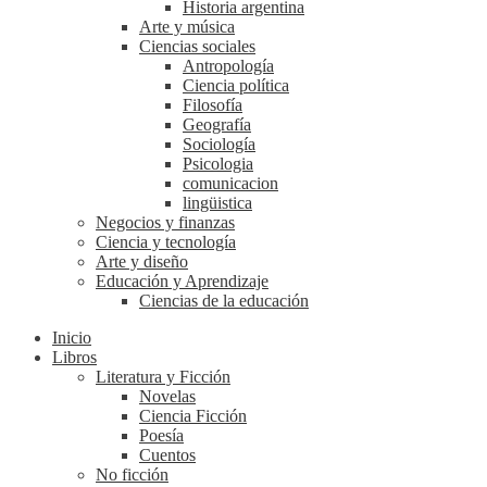
Historia argentina
Arte y música
Ciencias sociales
Antropología
Ciencia política
Filosofía
Geografía
Sociología
Psicologia
comunicacion
lingüistica
Negocios y finanzas
Ciencia y tecnología
Arte y diseño
Educación y Aprendizaje
Ciencias de la educación
Inicio
Libros
Literatura y Ficción
Novelas
Ciencia Ficción
Poesía
Cuentos
No ficción