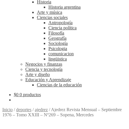
Historia
Historia argentina
Arte y música
Ciencias sociales
Antropología
Ciencia política
Filosofía
Geografía
Sociología
Psicologia
comunicacion
lingüistica
Negocios y finanzas
Ciencia y tecnología
Arte y diseño
Educación y Aprendizaje
Ciencias de la educación
$
0
0 productos
Inicio
/
deportes
/
ajedrez
/
Ajedrez Revista Mensual – Septiembre
1976 – Tomo XXIII – Nº269 – Sopena, Mercedes