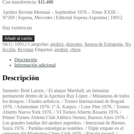
Con transferencia:
$
11.400
Ajedrez Revista Mensual – Septiembre 1976 – Tomo XXIII –
Nº269 | Sopena, Mercedes | Editorial Sopena Argentina | 10912
Hay existencias
Ajedrez
Añadir al carrito
Revista
SKU:
10912
Categorías:
ajedrez
,
deportes
,
Juegos de Estrategia
,
No
Mensual
ficción
,
Revistas
Etiquetas:
ajedrez
,
chess
-
Septiembre
Descripción
1976
Información adicional
-
Tomo
Descripción
XXIII
-
Sumario: Bent Larsen. / El ataque Marshall, un fantasma
Nº269
permanente dentro de la Apertura Ruy López. / Miniaturas de todos
-
los tiempos. / Finales artísticos. / Torneo Internacional de Bogotá
Sopena,
1976. / Amsterdam 1976: 1º A. Karpov. / Lone Pine 1976. / Torneo
Mercedes
Abierto Nueva York 1976. / VI Torneo Abierto Rosario 1976. /
cantidad
Primer Torneo Abierto Club Atlético Stentor, Buenos Aires 1976. /
Las grandes batallas del ajedrez argentino. / Interzonal de Bienne,
Suiza 1976. / Partidas estratégicas notables. / Triple empate en el
certamen del Manhattan Chess Club 1976. / Rincón juvenil. /