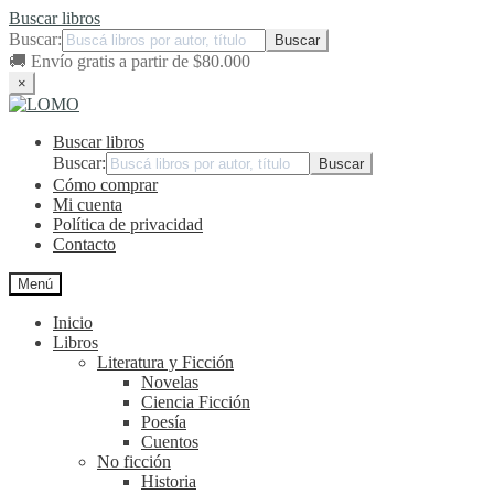
Buscar libros
Buscar:
🚚
Envío gratis a partir de $80.000
×
Ir
Ir
a
al
Buscar libros
la
contenido
navegación
Buscar:
Cómo comprar
Mi cuenta
Política de privacidad
Contacto
Menú
Inicio
Libros
Literatura y Ficción
Novelas
Ciencia Ficción
Poesía
Cuentos
No ficción
Historia