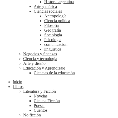
Historia argentina
Arte y música
Ciencias sociales
Antropología
Ciencia política
Filosofía
Geografía
Sociología
Psicologia
comunicacion
lingüistica
Negocios y finanzas
Ciencia y tecnología
Arte y diseño
Educación y Aprendizaje
Ciencias de la educación
Inicio
Libros
Literatura y Ficción
Novelas
Ciencia Ficción
Poesía
Cuentos
No ficción