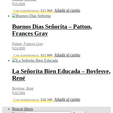
$
16.800
Añadir al carrito
Con transferencia:
$
15.960
Buenos Días Señorita – Patton,
Frances Gray
Patton, Frances Gray
$
24.000
Añadir al carrito
Con transferencia:
$
22.800
La Señorita Bien Educada – Boylesve,
René
Boylesve, René
$
30.000
Añadir al carrito
Con transferencia:
$
28.500
Buscar libros