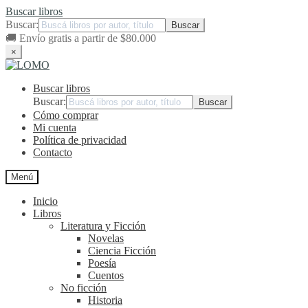
Buscar libros
Buscar:
🚚
Envío gratis a partir de $80.000
×
Ir
Ir
a
al
Buscar libros
la
contenido
navegación
Buscar:
Cómo comprar
Mi cuenta
Política de privacidad
Contacto
Menú
Inicio
Libros
Literatura y Ficción
Novelas
Ciencia Ficción
Poesía
Cuentos
No ficción
Historia