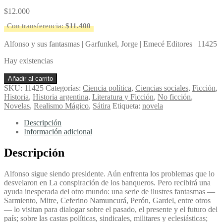
$
12.000
Con transferencia:
$
11.400
Alfonso y sus fantasmas | Garfunkel, Jorge | Emecé Editores | 11425
Hay existencias
Alfonso
Añadir al carrito
y
SKU:
11425
Categorías:
Ciencia política
,
Ciencias sociales
,
Ficción
,
sus
Historia
,
Historia argentina
,
Literatura y Ficción
,
No ficción
,
fantasmas
Novelas
,
Realismo Mágico
,
Sátira
Etiqueta:
novela
-
Garfunkel,
Descripción
Jorge
Información adicional
cantidad
Descripción
Alfonso sigue siendo presidente. Aún enfrenta los problemas que lo
desvelaron en La conspiración de los banqueros. Pero recibirá una
ayuda inesperada del otro mundo: una serie de ilustres fantasmas —
Sarmiento, Mitre, Ceferino Namuncurá, Perón, Gardel, entre otros
— lo visitan para dialogar sobre el pasado, el presente y el futuro del
país; sobre las castas políticas, sindicales, militares y eclesiásticas;