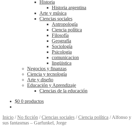
Historia
Historia argentina
Arte y música
Ciencias sociales
Antropología
Ciencia política
Filosofía
Geografía
Sociología
Psicologia
comunicacion
lingüistica
Negocios y finanzas
Ciencia y tecnología
Arte y diseño
Educación y Aprendizaje
Ciencias de la educación
$
0
0 productos
Inicio
/
No ficción
/
Ciencias sociales
/
Ciencia política
/
Alfonso y
sus fantasmas – Garfunkel, Jorge