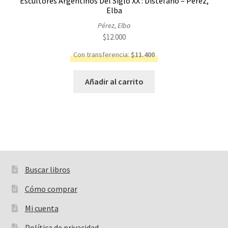
Escultores Argentinos Del Siglo XX : Distéfano – Pérez,
Elba
Pérez, Elba
$
12.000
Con transferencia:
$
11.400
Añadir al carrito
Buscar libros
Buscar:
Cómo comprar
Mi cuenta
Política de privacidad