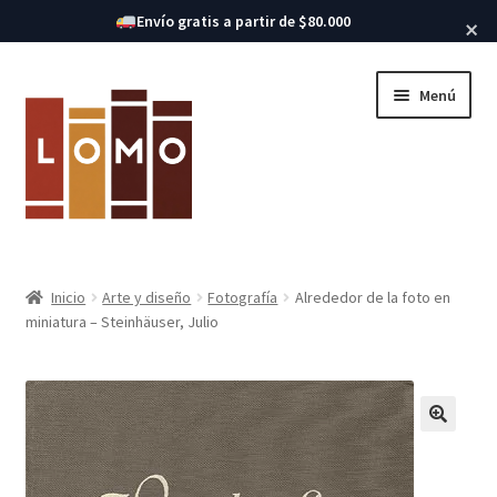
Buscar libros
Envío gratis a partir de $80.000
×
Ir
Ir
Menú
a
al
la
contenido
navegación
Inicio
Inicio
Arte y diseño
Fotografía
Alrededor de la foto en
Expandi
miniatura – Steinhäuser, Julio
Libros
el
menú
hijo