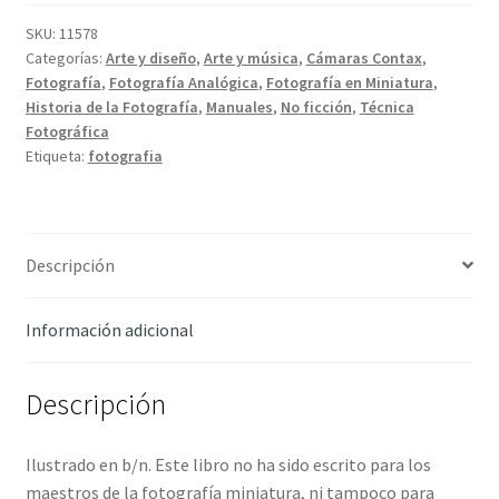
foto
en
SKU:
11578
Categorías:
Arte y diseño
,
Arte y música
,
Cámaras Contax
,
miniatura
Fotografía
,
Fotografía Analógica
,
Fotografía en Miniatura
,
-
Historia de la Fotografía
,
Manuales
,
No ficción
,
Técnica
Steinhäuser,
Fotográfica
Julio
Etiqueta:
fotografia
cantidad
Descripción
Información adicional
Descripción
Ilustrado en b/n. Este libro no ha sido escrito para los
maestros de la fotografía miniatura, ni tampoco para