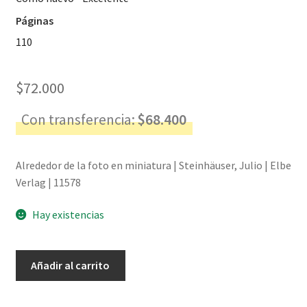
Páginas
110
$
72.000
Con transferencia:
$
68.400
Alrededor de la foto en miniatura | Steinhäuser, Julio | Elbe
Verlag | 11578
Hay existencias
Alrededor
Añadir al carrito
de
la