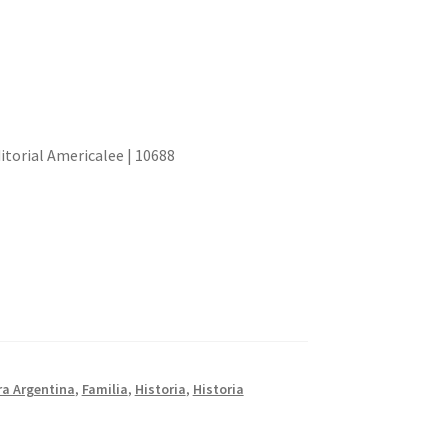
itorial Americalee | 10688
ra Argentina
,
Familia
,
Historia
,
Historia