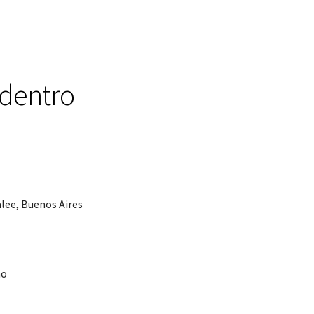
Adentro
alee, Buenos Aires
no