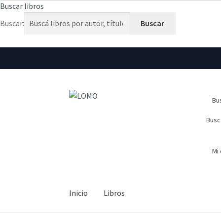
Buscar libros
Buscar:
Ir
Ir
Bus
a
al
la
contenido
Busc
navegación
Mi
Inicio
Libros