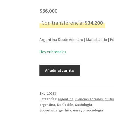
$
36.000
Con transferencia:
$
34.200
Argentina Desde Adentro | Mafud, Julio | Ed
Hay existencias
Argentina
Añadir al carrito
Desde
Adentro
-
Mafud,
SKU:
10688
Categorías:
argentina
,
Ciencias sociales
,
Cultu
Julio
argentina
,
No ficción
,
Sociología
cantidad
Etiquetas:
argentina
,
ensayo
,
sociologia