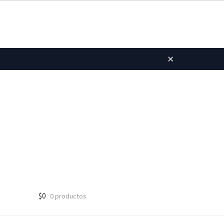
×
$
0
0 productos