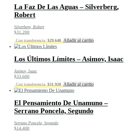
La Faz De Las Aguas – Silverberg,
Robert
Silverberg, Robert
$
31.200
Añadir al carrito
Con transferencia:
$
29.640
Los Últimos Límites – Asimov, Isaac
Asimov, Isaac
$
33.600
Añadir al carrito
Con transferencia:
$
31.920
El Pensamiento De Unamuno –
Serrano Poncela, Segundo
Serrano Poncela, Segundo
$
14.400