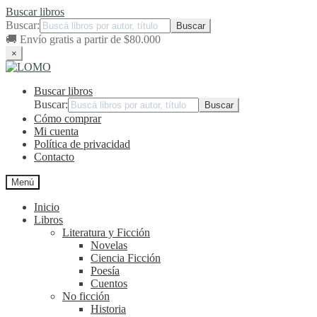
Buscar libros
Buscar:
🚚
Envío gratis a partir de $80.000
×
Ir
Ir
a
al
Buscar libros
la
contenido
navegación
Buscar:
Cómo comprar
Mi cuenta
Política de privacidad
Contacto
Menú
Inicio
Libros
Literatura y Ficción
Novelas
Ciencia Ficción
Poesía
Cuentos
No ficción
Historia