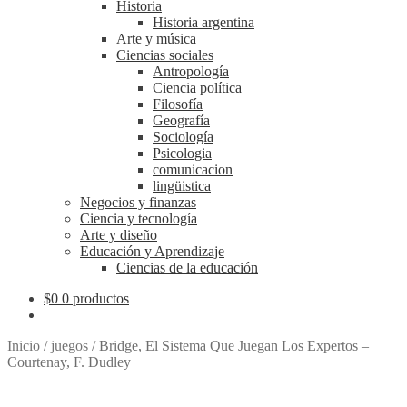
Historia
Historia argentina
Arte y música
Ciencias sociales
Antropología
Ciencia política
Filosofía
Geografía
Sociología
Psicologia
comunicacion
lingüistica
Negocios y finanzas
Ciencia y tecnología
Arte y diseño
Educación y Aprendizaje
Ciencias de la educación
$
0
0 productos
Inicio
/
juegos
/
Bridge, El Sistema Que Juegan Los Expertos –
Courtenay, F. Dudley