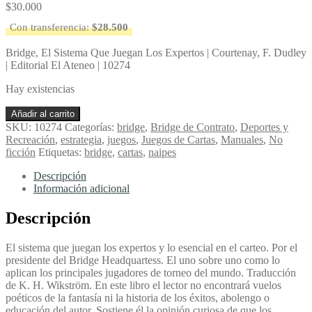
$
30.000
Con transferencia:
$
28.500
Bridge, El Sistema Que Juegan Los Expertos | Courtenay, F. Dudley
| Editorial El Ateneo | 10274
Hay existencias
Bridge,
Añadir al carrito
El
SKU:
10274
Categorías:
bridge
,
Bridge de Contrato
,
Deportes y
Sistema
Recreación
,
estrategia
,
juegos
,
Juegos de Cartas
,
Manuales
,
No
Que
ficción
Etiquetas:
bridge
,
cartas
,
naipes
Juegan
Los
Descripción
Expertos
Información adicional
-
Courtenay,
Descripción
F.
Dudley
El sistema que juegan los expertos y lo esencial en el carteo. Por el
cantidad
presidente del Bridge Headquartess. El uno sobre uno como lo
aplican los principales jugadores de torneo del mundo. Traducción
de K. H. Wikström. En este libro el lector no encontrará vuelos
poéticos de la fantasía ni la historia de los éxitos, abolengo o
educación del autor. Sostiene él la opinión curiosa de que los