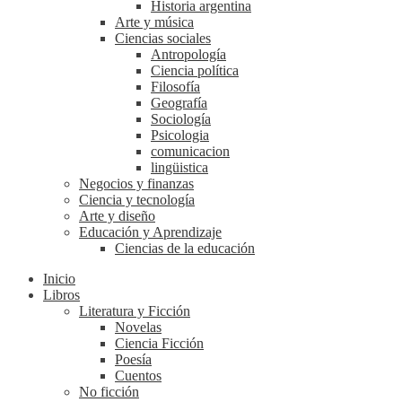
Historia argentina
Arte y música
Ciencias sociales
Antropología
Ciencia política
Filosofía
Geografía
Sociología
Psicologia
comunicacion
lingüistica
Negocios y finanzas
Ciencia y tecnología
Arte y diseño
Educación y Aprendizaje
Ciencias de la educación
Inicio
Libros
Literatura y Ficción
Novelas
Ciencia Ficción
Poesía
Cuentos
No ficción