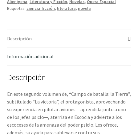
Alienígena
,
Literatura y Ficción
,
Novelas
,
Ópera Espacial
La
Etiquetas:
ciencia ficción
,
literatura
,
novela
victoria
-
Hubbard,
L.
Descripción
Ron
cantidad
Información adicional
Descripción
En este segundo volumen de, “Campo de batalla: la Tierra”,
subtitulado “La victoria”, el protagonista, aprovechando
su experiencia en pilotar aviones —aprendida junto a uno
de los jefes psiclo—, aterriza en Escocia y advierte a los
escoceses de la amenaza del poder psiclo. Les ofrece,
además, su ayuda para sublevarse contra sus