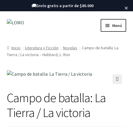
Buscar libros
🚚
Envío gratis a partir de $80.000
×
Ir
Ir
Menú
a
al
la
contenido
Inicio
navegación
Inicio
Literatura y Ficción
Novelas
Campo de batalla: La
Tierra / La victoria – Hubbard, L. Ron
Libros
🔍
Campo de batalla: La
Tierra / La victoria