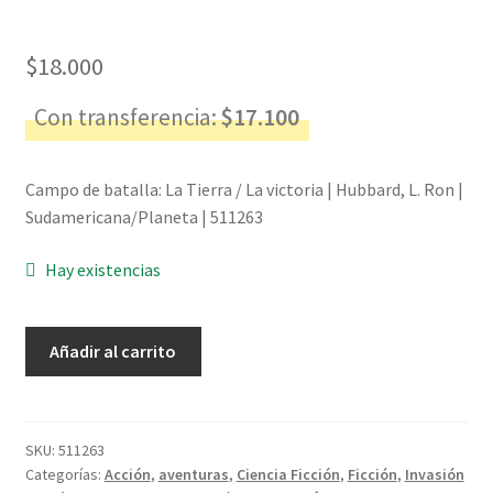
$
18.000
Con transferencia:
$
17.100
Campo de batalla: La Tierra / La victoria | Hubbard, L. Ron |
Sudamericana/Planeta | 511263
Hay existencias
Campo
Añadir al carrito
de
batalla:
La
Tierra
SKU:
511263
Categorías:
Acción
,
aventuras
,
Ciencia Ficción
,
Ficción
,
Invasión
/