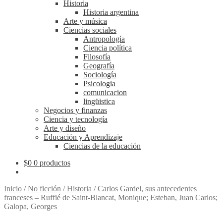
Historia
Historia argentina
Arte y música
Ciencias sociales
Antropología
Ciencia política
Filosofía
Geografía
Sociología
Psicologia
comunicacion
lingüistica
Negocios y finanzas
Ciencia y tecnología
Arte y diseño
Educación y Aprendizaje
Ciencias de la educación
$
0
0 productos
Inicio
/
No ficción
/
Historia
/
Carlos Gardel, sus antecedentes
franceses – Ruffié de Saint-Blancat, Monique; Esteban, Juan Carlos;
Galopa, Georges