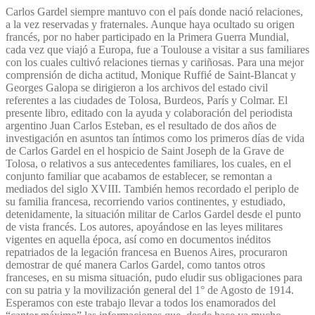
Monique;
Carlos Gardel siempre mantuvo con el país donde nació relaciones,
Esteban,
a la vez reservadas y fraternales. Aunque haya ocultado su origen
Juan
francés, por no haber participado en la Primera Guerra Mundial,
Carlos;
cada vez que viajó a Europa, fue a Toulouse a visitar a sus familiares
Galopa,
con los cuales cultivó relaciones tiernas y cariñosas. Para una mejor
Georges
comprensión de dicha actitud, Monique Ruffié de Saint-Blancat y
cantidad
Georges Galopa se dirigieron a los archivos del estado civil
referentes a las ciudades de Tolosa, Burdeos, París y Colmar. El
presente libro, editado con la ayuda y colaboración del periodista
argentino Juan Carlos Esteban, es el resultado de dos años de
investigación en asuntos tan íntimos como los primeros días de vida
de Carlos Gardel en el hospicio de Saint Joseph de la Grave de
Tolosa, o relativos a sus antecedentes familiares, los cuales, en el
conjunto familiar que acabamos de establecer, se remontan a
mediados del siglo XVIII. También hemos recordado el periplo de
su familia francesa, recorriendo varios continentes, y estudiado,
detenidamente, la situación militar de Carlos Gardel desde el punto
de vista francés. Los autores, apoyándose en las leyes militares
vigentes en aquella época, así como en documentos inéditos
repatriados de la legación francesa en Buenos Aires, procuraron
demostrar de qué manera Carlos Gardel, como tantos otros
franceses, en su misma situación, pudo eludir sus obligaciones para
con su patria y la movilización general del 1° de Agosto de 1914.
Esperamos con este trabajo llevar a todos los enamorados del