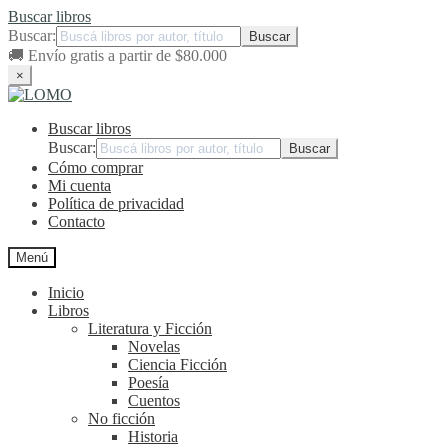
Buscar libros
Buscar:
🚚
Envío gratis a partir de $80.000
×
Ir
Ir
a
al
Buscar libros
la
contenido
navegación
Buscar:
Cómo comprar
Mi cuenta
Política de privacidad
Contacto
Menú
Inicio
Libros
Literatura y Ficción
Novelas
Ciencia Ficción
Poesía
Cuentos
No ficción
Historia