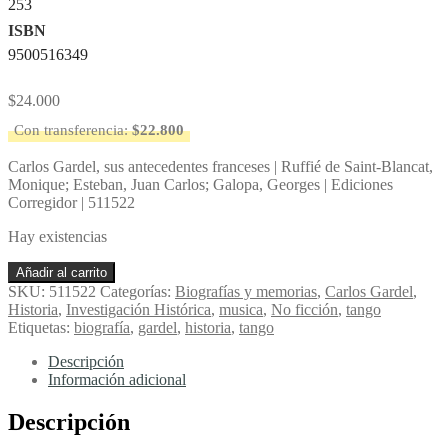
253
ISBN
9500516349
$
24.000
Con transferencia:
$
22.800
Carlos Gardel, sus antecedentes franceses | Ruffié de Saint-Blancat,
Monique; Esteban, Juan Carlos; Galopa, Georges | Ediciones
Corregidor | 511522
Hay existencias
Carlos
Añadir al carrito
Gardel,
SKU:
511522
Categorías:
Biografías y memorias
,
Carlos Gardel
,
sus
Historia
,
Investigación Histórica
,
musica
,
No ficción
,
tango
antecedentes
Etiquetas:
biografía
,
gardel
,
historia
,
tango
franceses
-
Descripción
Ruffié
Información adicional
de
Saint-
Descripción
Blancat,