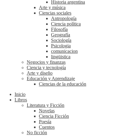
Historia argentina
Arte y música
Ciencias sociales
Antropología
Ciencia política
Filosofía
Geografía
Sociología
Psicologia
comunicacion
lingüistica
Negocios y finanzas
Ciencia y tecnología
Arte y diseño
Educación y Aprendizaje
Ciencias de la educación
Inicio
Libros
Literatura y Ficción
Novelas
Ciencia Ficción
Poesía
Cuentos
No ficción