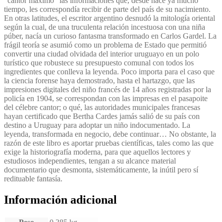
“cantor máximo” las informaciones que, desde hace ya mucho
tiempo, les correspondía recibir de parte del país de su nacimiento.
En otras latitudes, el escritor argentino desnudó la mitología oriental
según la cual, de una truculenta relación incestuosa con una niña
púber, nacía un curioso fantasma transformado en Carlos Gardel. La
frágil teoría se asumió como un problema de Estado que permitió
convertir una ciudad olvidada del interior uruguayo en un polo
turístico que robustece su presupuesto comunal con todos los
ingredientes que conlleva la leyenda. Poco importa para el caso que
la ciencia forense haya demostrado, hasta el hartazgo, que las
impresiones digitales del niño francés de 14 años registradas por la
policía en 1904, se correspondan con las impresas en el pasapoite
del célebre cantor; o qué, las autoridades municipales francesas
hayan certificado que Bertha Cardes jamás salió de su país con
destino a Uruguay para adoptar un niño indocumentado. La
leyenda, transformada en negocio, debe continuar… No obstante, la
razón de este libro es aportar pruebas científicas, tales como las que
exige la historiografía moderna, para que aquellos lectores y
estudiosos independientes, tengan a su alcance material
documentario que desmonta, sistemáticamente, la inútil pero sí
redituable fantasía.
Información adicional