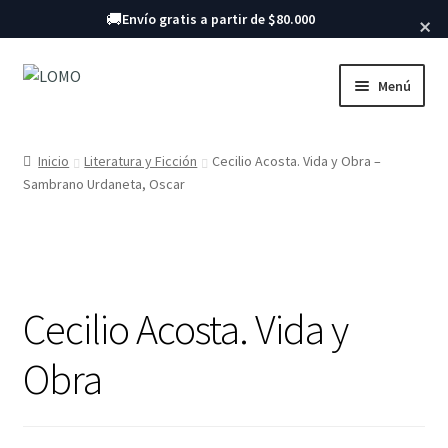
Buscar libros
🚚
Envío gratis a partir de $80.000
×
Ir
Ir
Menú
a
al
la
contenido
Inicio
navegación
Inicio
Literatura y Ficción
Cecilio Acosta. Vida y Obra –
Sambrano Urdaneta, Oscar
Libros
Cecilio Acosta. Vida y
Obra