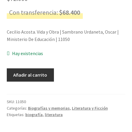
Con transferencia:
$
68.400
Cecilio Acosta. Vida y Obra | Sambrano Urdaneta, Oscar |
Ministerio De Educación | 11050
Hay existencias
Cecilio
Añadir al carrito
Acosta.
Vida
y
Obra
SKU:
11050
Categorías:
Biografías y memorias
,
Literatura y Ficción
-
Etiquetas:
biografía
,
literatura
Sambrano
Urdaneta,
Oscar