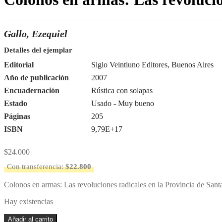
Gallo, Ezequiel
Detalles del ejemplar
Editorial
Siglo Veintiuno Editores, Buenos Aires
Año de publicación
2007
Encuadernación
Rústica con solapas
Estado
Usado - Muy bueno
Páginas
205
ISBN
9,79E+17
$
24.000
Con transferencia:
$
22.800
Colonos en armas: Las revoluciones radicales en la Provincia de Santa
Hay existencias
Colonos
Añadir al carrito