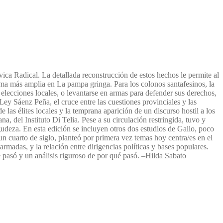
ca Radical. La detallada reconstrucción de estos hechos le permite al
rma más amplia en La pampa gringa. Para los colonos santafesinos, la
s elecciones locales, o levantarse en armas para defender sus derechos,
Ley Sáenz Peña, el cruce entre las cuestiones provinciales y las
 las élites locales y la temprana aparición de un discurso hostil a los
l Instituto Di Telia. Pese a su circulación restringida, tuvo y
agudeza. En esta edición se incluyen otros dos estudios de Gallo, poco
 un cuarto de siglo, planteó por primera vez temas hoy centra/es en el
rmadas, y la relación entre dirigencias políticas y bases populares.
e pasó y un análisis riguroso de por qué pasó. –Hilda Sabato