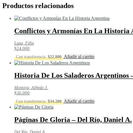
Productos relacionados
Conflictos y Armonías En La Historia 
Luna, Félix
$
24.000
Añadir al carrito
Con transferencia:
$
22.800
Historia De Los Saladeros Argentinos 
Montoya, Alfredo J.
$
36.000
Añadir al carrito
Con transferencia:
$
34.200
Páginas De Gloria – Del Río, Daniel A.
Del Río, Daniel A.