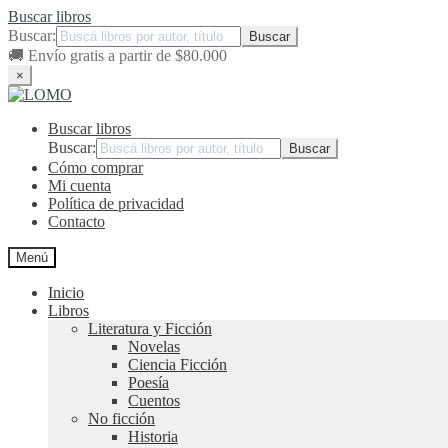
Buscar libros
Buscar:
🚚
Envío gratis a partir de $80.000
×
Ir
Ir
a
al
Buscar libros
la
contenido
navegación
Buscar:
Cómo comprar
Mi cuenta
Política de privacidad
Contacto
Menú
Inicio
Libros
Literatura y Ficción
Novelas
Ciencia Ficción
Poesía
Cuentos
No ficción
Historia