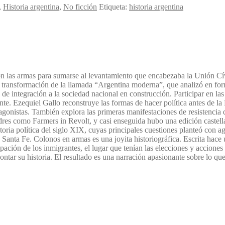
,
Historia argentina
,
No ficción
Etiqueta:
historia argentina
n las armas para sumarse al levantamiento que encabezaba la Unión Cívi
de transformación de la llamada “Argentina moderna”, que analizó en fo
 de integración a la sociedad nacional en construcción. Participar en la
nte. Ezequiel Gallo reconstruye las formas de hacer política antes de la 
agonistas. También explora las primeras manifestaciones de resistencia de
o Farmers in Revolt, y casi enseguida hubo una edición castellana, de
storia política del siglo XIX, cuyas principales cuestiones planteó con 
n Santa Fe. Colonos en armas es una joyita historiográfica. Escrita hace
ación de los inmigrantes, el lugar que tenían las elecciones y acciones a
ontar su historia. El resultado es una narración apasionante sobre lo qu