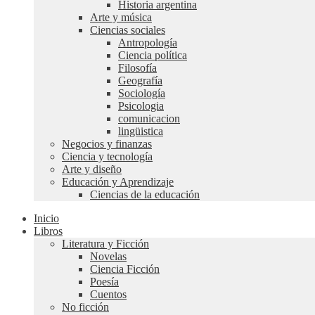
Historia argentina
Arte y música
Ciencias sociales
Antropología
Ciencia política
Filosofía
Geografía
Sociología
Psicologia
comunicacion
lingüistica
Negocios y finanzas
Ciencia y tecnología
Arte y diseño
Educación y Aprendizaje
Ciencias de la educación
Inicio
Libros
Literatura y Ficción
Novelas
Ciencia Ficción
Poesía
Cuentos
No ficción