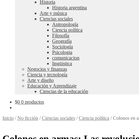
Historia
Historia argentina
Arte y música
Ciencias sociales
Antropología
Ciencia política
Filosofía
Geografía
Sociología
Psicologia
comunicacion
lingüistica
Negocios y finanzas
Ciencia y tecnología
Arte y diseño
Educación y Aprendizaje
Ciencias de la educación
$
0
0 productos
Inicio
/
No ficción
/
Ciencias sociales
/
Ciencia política
/
Colonos en ar
Colonos en armas: Las revolucio