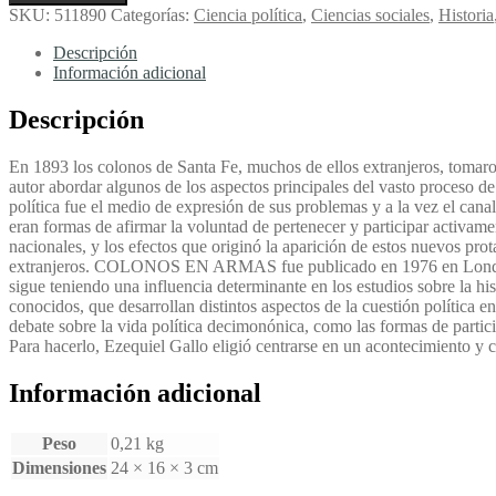
en
SKU:
511890
Categorías:
Ciencia política
,
Ciencias sociales
,
Historia
armas:
Las
Descripción
revoluciones
Información adicional
radicales
en
Descripción
la
Provincia
En 1893 los colonos de Santa Fe, muchos de ellos extranjeros, tomaro
de
autor abordar algunos de los aspectos principales del vasto proceso 
Santa
política fue el medio de expresión de sus problemas y a la vez el canal
Fe
eran formas de afirmar la voluntad de pertenecer y participar activame
(1893)
nacionales, y los efectos que originó la aparición de estos nuevos prot
-
extranjeros. COLONOS EN ARMAS fue publicado en 1976 en Londres com
Gallo,
sigue teniendo una influencia determinante en los estudios sobre la hi
Ezequiel
conocidos, que desarrollan distintos aspectos de la cuestión política e
cantidad
debate sobre la vida política decimonónica, como las formas de particip
Para hacerlo, Ezequiel Gallo eligió centrarse en un acontecimiento y c
Información adicional
Peso
0,21 kg
Dimensiones
24 × 16 × 3 cm