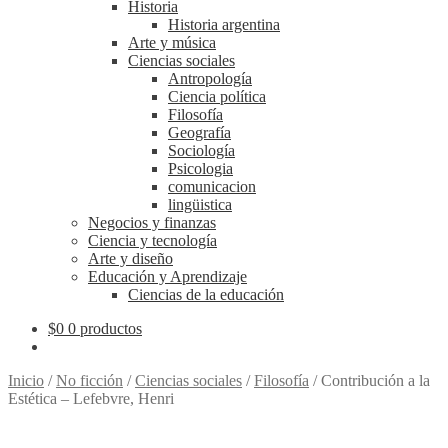
Historia
Historia argentina
Arte y música
Ciencias sociales
Antropología
Ciencia política
Filosofía
Geografía
Sociología
Psicologia
comunicacion
lingüistica
Negocios y finanzas
Ciencia y tecnología
Arte y diseño
Educación y Aprendizaje
Ciencias de la educación
$
0
0 productos
Inicio
/
No ficción
/
Ciencias sociales
/
Filosofía
/
Contribución a la
Estética – Lefebvre, Henri