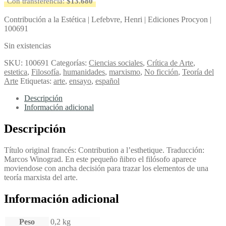
Con transferencia:
$
13.680
Contribución a la Estética | Lefebvre, Henri | Ediciones Procyon |
100691
Sin existencias
SKU:
100691
Categorías:
Ciencias sociales
,
Crítica de Arte
,
estetica
,
Filosofía
,
humanidades
,
marxismo
,
No ficción
,
Teoría del
Arte
Etiquetas:
arte
,
ensayo
,
español
Descripción
Información adicional
Descripción
Título original francés: Contribution a l’esthetique. Traducción:
Marcos Winograd. En este pequeño ñibro el filósofo aparece
moviendose con ancha decisión para trazar los elementos de una
teoría marxista del arte.
Información adicional
Peso
0,2 kg