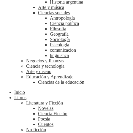
Historia argentina
Arte y música
Ciencias sociales
Antropología
Ciencia política
Filosofía
Geografía
Sociología
Psicologia
comunicacion
lingüistica
Negocios y finanzas
Ciencia y tecnología
Arte y diseño
Educación y Aprendizaje
Ciencias de la educación
Inicio
Libros
Literatura y Ficción
Novelas
Ciencia Ficción
Poesía
Cuentos
No ficción