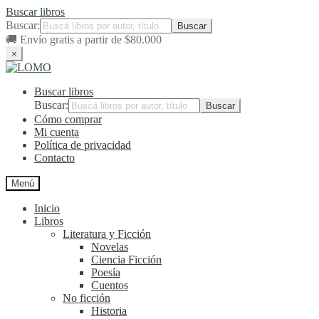
Buscar libros
Buscar:
🚚
Envío gratis a partir de $80.000
×
Ir
Ir
a
al
Buscar libros
la
contenido
navegación
Buscar:
Cómo comprar
Mi cuenta
Política de privacidad
Contacto
Menú
Inicio
Libros
Literatura y Ficción
Novelas
Ciencia Ficción
Poesía
Cuentos
No ficción
Historia