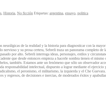
s
,
Historia
,
No ficción
Etiquetas:
argentina
,
ensayo
,
politica
neurálgicas de la realidad y la historia para diagnosticar con la mayor p
o nervioso y su prosa certera, Sebreli traza un panorama completo de la
asado por alto. Sebreli interroga ideas, personajes, estilos y circunstanc
 decadente que desde entonces empieza a hacerle sombra tienen el mismo 
nhelos, también. Estamos ante un fenómeno que sólo un observador acost
 responsabilidad intelectual, dispuesto a lograr mediante el ejercicio y 
radicalismo, el peronismo, el militarismo, la izquierda y el Che Guevara
es y regresos, de decisiones e inercias, de moderados éxitos y apabulla