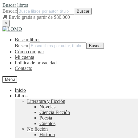
Buscar libros
Buscar:
🚚
Envío gratis a partir de $80.000
×
Ir
Ir
a
al
Buscar libros
la
contenido
navegación
Buscar:
Cómo comprar
Mi cuenta
Política de privacidad
Contacto
Menú
Inicio
Libros
Literatura y Ficción
Novelas
Ciencia Ficción
Poesía
Cuentos
No ficción
Historia