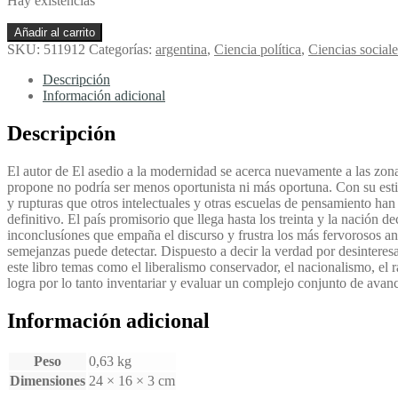
Hay existencias
Crítica
Añadir al carrito
de
SKU:
511912
Categorías:
argentina
,
Ciencia política
,
Ciencias sociale
las
ideas
Descripción
políticas
Información adicional
argentinas
-
Descripción
Sebreli,
Juan
El autor de El asedio a la modernidad se acerca nuevamente a las zonas 
José
propone no podría ser menos oportunista ni más oportuna. Con su estil
cantidad
y rupturas que otros intelectuales y otras escuelas de pensamiento han p
definitivo. El país promisorio que llega hasta los treinta y la nación
inconclusíones que empaña el discurso y frustra los más fervorosos a
semejanzas puede detectar. Dispuesto a decir la verdad por desinteresada
este libro temas como el liberalismo conservador, el nacionalismo, el 
logra por lo tanto inventariar y evaluar un complejo conjunto de avanc
Información adicional
Peso
0,63 kg
Dimensiones
24 × 16 × 3 cm