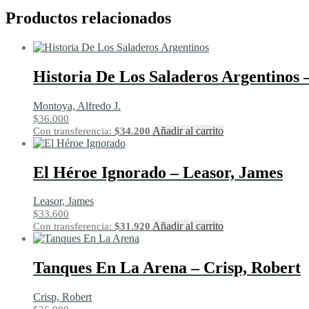
Productos relacionados
Historia De Los Saladeros Argentinos 
Montoya, Alfredo J.
$
36.000
Añadir al carrito
Con transferencia:
$
34.200
El Héroe Ignorado – Leasor, James
Leasor, James
$
33.600
Añadir al carrito
Con transferencia:
$
31.920
Tanques En La Arena – Crisp, Robert
Crisp, Robert