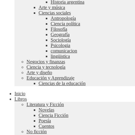
Historia argentina
Arte y música
Ciencias sociales
Antropología
Ciencia política
Filosofía
Geografía
Sociología
Psicologia
comunicacion
lingüistica
Negocios y finanzas
Ciencia y tecnología
Arte y diseño
Educación y Aprendizaje
Ciencias de la educación
Inicio
Libros
Literatura y Ficción
Novelas
Ciencia Ficción
Poesía
Cuentos
No ficción