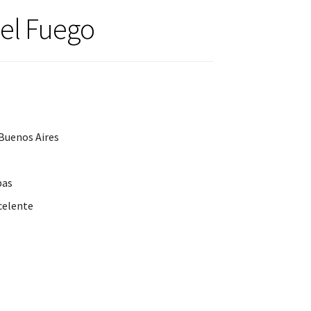
Del Fuego
Buenos Aires
pas
celente