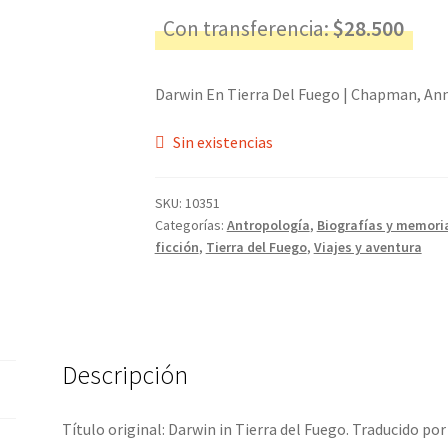
Con transferencia:
$
28.500
Darwin En Tierra Del Fuego | Chapman, Ann
Sin existencias
SKU:
10351
Categorías:
Antropología
,
Biografías y memori
ficción
,
Tierra del Fuego
,
Viajes y aventura
Descripción
Título original: Darwin in Tierra del Fuego. Traducido por