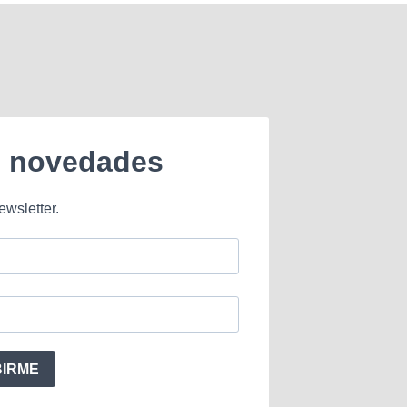
e novedades
ewsletter.
BIRME