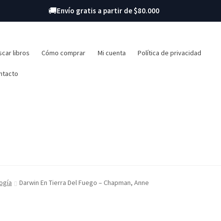
🚚
Envío gratis a partir de $80.000
r:
car libros
Cómo comprar
Mi cuenta
Política de privacidad
ntacto
ogía
Darwin En Tierra Del Fuego – Chapman, Anne