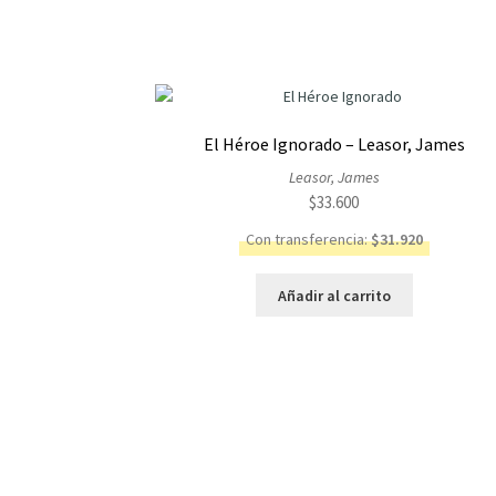
El Héroe Ignorado – Leasor, James
Leasor, James
$
33.600
Con transferencia:
$
31.920
Añadir al carrito