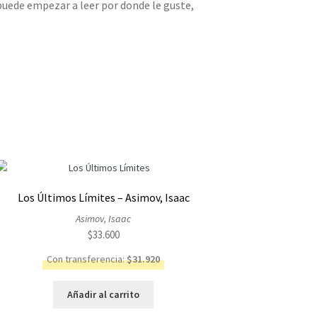
puede empezar a leer por donde le guste,
Los Últimos Límites – Asimov, Isaac
Asimov, Isaac
$
33.600
Con transferencia:
$
31.920
Añadir al carrito