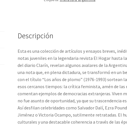
-
Walsh,
María
Elena
cantidad
Descripción
Esta es una colección de artículos y ensayos breves, inéd
notas juveniles en la legendaria revista El Hogar hasta 
del diario Clarín, revelan algunos avalares de la Argent
una nota que, en plena dictadura, se transformó en un bes
con el título “Los años de plomo” (1976-1993) sortean l
esos cercanos tiempos: la crítica feminista, amén de las
comentan ejemplos de democracias extranjeras. Viven mu
no fue asunto de oportunidad, ya que su trascendencia e
Así desfilan celebridades como Salvador Dalí, Ezra Poun
Jiménez o Victoria Ocampo, sutilmente retratadas. El h
culturales y una destacable coherencia a través de las ép