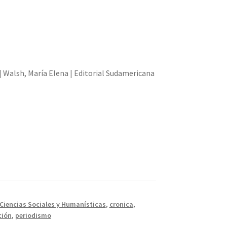
| Walsh, María Elena | Editorial Sudamericana
Ciencias Sociales y Humanísticas
,
cronica
,
ción
,
periodismo