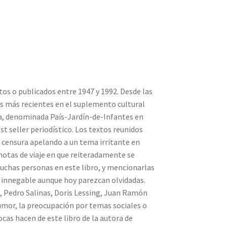
itos o publicados entre 1947 y 1992. Desde las
las más recientes en el suplemento cultural
ina, denominada País-Jardín-de-Infantes en
t seller periodístico. Los textos reunidos
a censura apelando a un tema irritante en
 notas de viaje en que reiteradamente se
chas personas en este libro, y mencionarlas
s innegable aunque hoy parezcan olvidadas.
d, Pedro Salinas, Doris Lessing, Juan Ramón
umor, la preocupación por temas sociales o
ocas hacen de este libro de la autora de