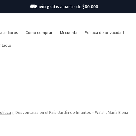
🚚
Envío gratis a partir de $80.000
r:
car libros
Cómo comprar
Mi cuenta
Política de privacidad
ntacto
olítica
Desventuras en el País-Jardín-de-Infantes – Walsh, María Elena