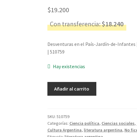
$
19.200
Con transferencia:
$
18.240
Desventuras en el País-Jardín-de-Infantes 
| 510759
Hay existencias
Desventuras
Añadir al carrito
en
el
País-
Jardín-
SKU:
510759
Categorías:
Ciencia política
,
Ciencias sociales
,
de-
Cultura Argentina
,
literatura argentina
,
No fic
Infantes
Etiqueta:
literatura argentina