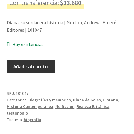
Con transferencia:
$
13.680
Diana, su verdadera historia | Morton, Andrew | Emecé
Editores | 101047
Hay existencias
Diana,
Añadir al carrito
su
verdadera
historia
-
SKU:
101047
Categorías:
Biografías y memorias
,
Diana de Gales
,
Historia
,
Morton,
Historia Contemporánea
,
No ficción
,
Realeza Británica
,
Andrew
testimonio
cantidad
Etiqueta:
biografía