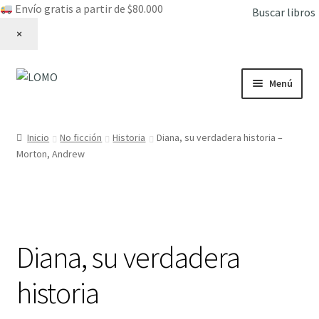
Envío gratis a partir de $80.000
Buscar libros
×
Ir
Ir
Menú
a
al
la
contenido
Inicio
navegación
Inicio
No ficción
Historia
Diana, su verdadera historia –
Expandi
Morton, Andrew
Libros
el
menú
hijo
Diana, su verdadera
historia