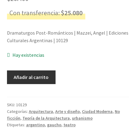
Con transferencia:
$
25.080
Dramaturgos Post-Románticos | Mazzei, Angel | Ediciones
Culturales Argentinas | 10129
Hay existencias
Dramaturgos
Añadir al carrito
Post-
Románticos
-
Mazzei,
SKU:
10129
Categorías:
Arquitectura
,
Arte y diseño
,
Ciudad Moderna
,
No
Angel
ficción
,
Teoría de la Arquitectura
,
urbanismo
cantidad
Etiquetas:
argentino
,
gaucho
,
teatro