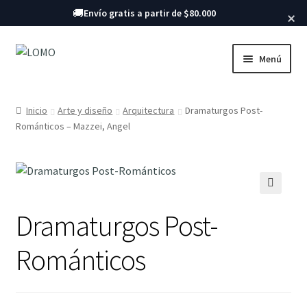
Buscar libros
🚚
Envío gratis a partir de $80.000
×
Ir
Ir
Menú
a
al
la
contenido
Inicio
navegación
Inicio
Arte y diseño
Arquitectura
Dramaturgos Post-
Románticos – Mazzei, Angel
Libros
🔍
Dramaturgos Post-
Románticos