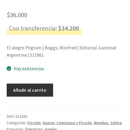
$
36.000
Con transferencia:
$
34.200
El alegre Pilgram | Boggs, Winifred | Editorial Juventud
Argentina | 511861
Hay existencias
El
Añadir al carrito
alegre
Pilgram
-
Boggs,
SKU:
511861
Categorías:
Ficción
,
humor
,
Literatura y Ficción
,
Novelas
,
Sátira
Winifred
Etiquetas:
literatura
,
novela