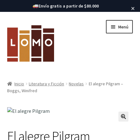
Buscar libros
Envío gratis a partir de $80.000
×
Ir
Ir
Menú
a
al
la
contenido
navegación
Inicio
Inicio
Literatura y Ficción
Novelas
El alegre Pilgram –
Expandi
Boggs, Winifred
Libros
el
menú
hijo
El alegre Pilgram