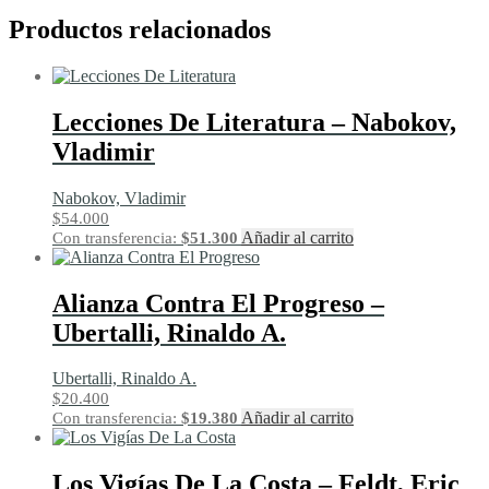
Productos relacionados
Lecciones De Literatura – Nabokov,
Vladimir
Nabokov, Vladimir
$
54.000
Añadir al carrito
Con transferencia:
$
51.300
Alianza Contra El Progreso –
Ubertalli, Rinaldo A.
Ubertalli, Rinaldo A.
$
20.400
Añadir al carrito
Con transferencia:
$
19.380
Los Vigías De La Costa – Feldt, Eric