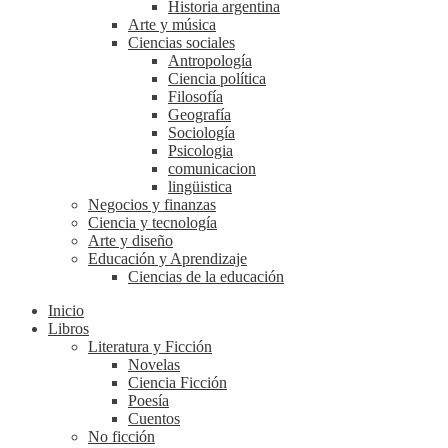
Historia argentina
Arte y música
Ciencias sociales
Antropología
Ciencia política
Filosofía
Geografía
Sociología
Psicologia
comunicacion
lingüistica
Negocios y finanzas
Ciencia y tecnología
Arte y diseño
Educación y Aprendizaje
Ciencias de la educación
Inicio
Libros
Literatura y Ficción
Novelas
Ciencia Ficción
Poesía
Cuentos
No ficción