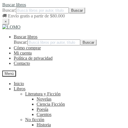
Buscar libros
Buscar:
🚚
Envío gratis a partir de $80.000
×
Ir
Ir
a
al
Buscar libros
la
contenido
navegación
Buscar:
Cómo comprar
Mi cuenta
Política de privacidad
Contacto
Menú
Inicio
Libros
Literatura y Ficción
Novelas
Ciencia Ficción
Poesía
Cuentos
No ficción
Historia