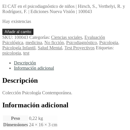
El CAT en el psicodiagnóstico de niños | Hirsch, S., Verthelyi, R. y
Rodríguez, F. | Ediciones Nueva Visión | 100043
Hay existencias
El
Añadir al carrito
CAT
SKU:
100043
Categorías:
Ciencias sociales
,
Evaluación
en
Psicológica
,
medicina
,
No ficción
,
Psicodiagnóstico
,
Psicologia
,
el
Psicología Infantil
,
Salud Mental
,
Test Proyectivos
Etiquetas:
psicodiagnóstico
psicologia
,
test
de
niños
Descripción
-
Información adicional
Hirsch,
S.,
Descripción
Verthelyi,
R.
Colección Psicología Contemporánea.
y
Rodríguez,
Información adicional
F.
cantidad
Peso
0,22 kg
Dimensiones
24 × 16 × 3 cm