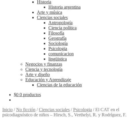
Historia
Historia argentina
Arte y música
Ciencias sociales
Antropología
Ciencia política
Filosofía
Geografía
Sociología
Psicologia
comunicacion
lingüistica
Negocios y finanzas
Ciencia y tecnología
Arte y diseño
Educación y Aprendizaje
Ciencias de la educación
$
0
0 productos
Inicio
/
No ficción
/
Ciencias sociales
/
Psicologia
/
El CAT en el
psicodiagnóstico de niños – Hirsch, S., Verthelyi, R. y Rodríguez, F.