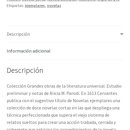
Saavedra,
Etiquetas:
ejemplares
,
novelas
Miguel
cantidad
Descripción
Información adicional
Descripción
Colección Grandes obras de la literatura universal. Estudio
preliminar y notas de Alicia M. Parodi. En 1613 Cervantes
publica con el sugestivo título de Novelas ejemplares una
colección de doce novelas cortas en las que despliega una
técnica perfeccionada que supera el viejo sistema de
relatos sueltos para crear una acción trabada, cerrada y
coherente que anticipa los procedimientos de la novela