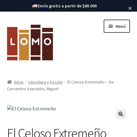
Buscar libros
Envío gratis a partir de $80.000
×
Ir
Ir
Menú
a
al
la
contenido
navegación
Inicio
Inicio
Literatura y Ficción
El Celoso Extremeño – De
Expandi
Cervantes Saavedra, Miguel
Libros
el
menú
hijo
El Celoso Extremeño