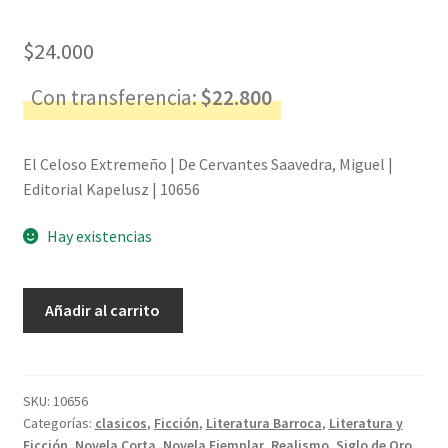
$
24.000
Con transferencia:
$
22.800
El Celoso Extremeño | De Cervantes Saavedra, Miguel |
Editorial Kapelusz | 10656
Hay existencias
El
Añadir al carrito
Celoso
Extremeño
-
De
SKU:
10656
Categorías:
clasicos
,
Ficción
,
Literatura Barroca
,
Literatura y
Cervantes
Ficción
,
Novela Corta
,
Novela Ejemplar
,
Realismo
,
Siglo de Oro