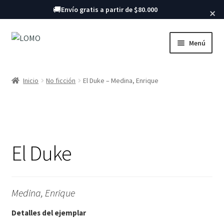
Buscar libros
🚚
Envío gratis a partir de $80.000
×
Ir
Ir
Menú
a
al
la
contenido
Inicio
navegación
Inicio
No ficción
El Duke – Medina, Enrique
Libros
El Duke
Medina, Enrique
Detalles del ejemplar