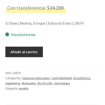
Con transferencia:
$
34.200
El Duke | Medina, Enrique | Editorial Eskol | 10674
Hay existencias
El
Añadir al carrito
Duke
-
Medina,
Enrique
SKU:
10674
Categorías:
Ciencias Aplicadas
,
Confiabilidad
,
Estadística
,
cantidad
ingenieria
,
Manuales
,
No ficción
,
tecnologia
Etiqueta:
novela