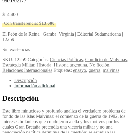
9500702177
$
14.400
Con transferencia:
$
13.680
El Peón de la Reina | Gamba, Virginia | Editorial Sudamericana |
12259
Sin existencias
SKU:
12259
Categorías:
Ciencias Políticas
,
Conflicto de Malvinas
,
Estrategia Militar
,
Historia
,
Historia argentina
,
No ficción
,
Relaciones Internacionales
Etiquetas:
ensayo
,
guerra
,
malvinas
Descripción
Información adicional
Descripción
Este libro minucioso y profundo analiza el verdadero problema de
fondo de las Islas Malvinas: el comienzo de la guerra de 1982, los
intereses británicos que condujeron a ella y los motivos por los
cuales Gran Bretaña pretendía una victoria militar y no una
negociación pacífica definitiva de la cuestión; se estudian las