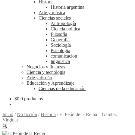
Historia
Historia argentina
Arte y música
Ciencias sociales
Antropología
Ciencia política
Filosofía
Geografía
Sociología
Psicologia
comunicacion
lingüistica
Negocios y finanzas
Ciencia y tecnología
Arte y diseño
Educación y Aprendizaje
Ciencias de la educación
$
0
0 productos
Inicio
/
No ficción
/
Historia
/
El Peón de la Reina – Gamba,
Virginia
🔍