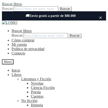
Buscar libros
Buscar:
🚚
Envío gratis a partir de $80.000
×
Ir
Ir
a
al
Buscar libros
la
contenido
navegación
Buscar:
Cómo comprar
Mi cuenta
Política de privacidad
Contacto
Menú
Inicio
Libros
Literatura y Ficción
Novelas
Ciencia Ficción
Poesía
Cuentos
No ficción
Historia