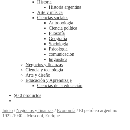
Historia
Historia argentina
Arte y música
Ciencias sociales
Antropología
Ciencia política
Filosofía
Geografía
Sociología
Psicologia
comunicacion
lingüistica
Negocios y finanzas
Ciencia y tecnología
Arte y diseño
Educación y Aprendizaje
Ciencias de la educación
$
0
0 productos
Inicio
/
Negocios y finanzas
/
Economía
/
El petróleo argentino
1922-1930 – Mosconi, Enrique