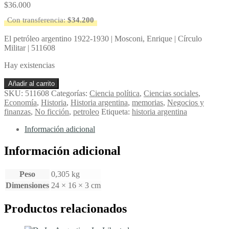
$
36.000
Con transferencia:
$
34.200
El petróleo argentino 1922-1930 | Mosconi, Enrique | Círculo
Militar | 511608
Hay existencias
El
Añadir al carrito
petróleo
SKU:
511608
Categorías:
Ciencia política
,
Ciencias sociales
,
argentino
Economía
,
Historia
,
Historia argentina
,
memorias
,
Negocios y
1922-
finanzas
,
No ficción
,
petroleo
Etiqueta:
historia argentina
1930
-
Información adicional
Mosconi,
Enrique
Información adicional
cantidad
Peso
0,305 kg
Dimensiones
24 × 16 × 3 cm
Productos relacionados