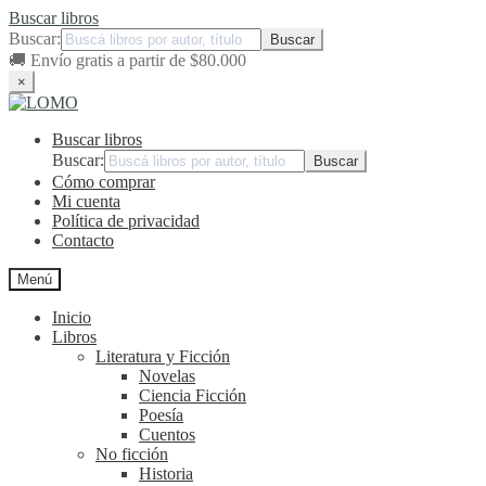
Buscar libros
Buscar:
🚚
Envío gratis a partir de $80.000
×
Ir
Ir
a
al
Buscar libros
la
contenido
navegación
Buscar:
Cómo comprar
Mi cuenta
Política de privacidad
Contacto
Menú
Inicio
Libros
Literatura y Ficción
Novelas
Ciencia Ficción
Poesía
Cuentos
No ficción
Historia