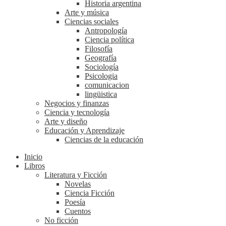
Historia argentina
Arte y música
Ciencias sociales
Antropología
Ciencia política
Filosofía
Geografía
Sociología
Psicologia
comunicacion
lingüistica
Negocios y finanzas
Ciencia y tecnología
Arte y diseño
Educación y Aprendizaje
Ciencias de la educación
Inicio
Libros
Literatura y Ficción
Novelas
Ciencia Ficción
Poesía
Cuentos
No ficción