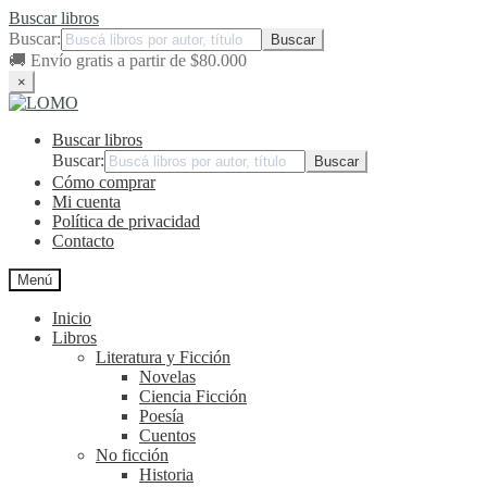
Buscar libros
Buscar:
🚚
Envío gratis a partir de $80.000
×
Ir
Ir
a
al
Buscar libros
la
contenido
navegación
Buscar:
Cómo comprar
Mi cuenta
Política de privacidad
Contacto
Menú
Inicio
Libros
Literatura y Ficción
Novelas
Ciencia Ficción
Poesía
Cuentos
No ficción
Historia