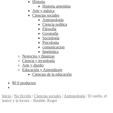
Historia
Historia argentina
Arte y música
Ciencias sociales
Antropología
Ciencia política
Filosofía
Geografía
Sociología
Psicologia
comunicacion
lingüistica
Negocios y finanzas
Ciencia y tecnología
Arte y diseño
Educación y Aprendizaje
Ciencias de la educación
$
0
0 productos
Inicio
/
No ficción
/
Ciencias sociales
/
Antropología
/
El sueño, el
trance y la locura – Bastide, Roger