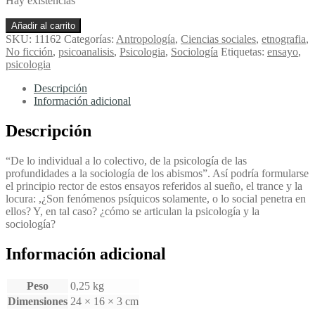
Hay existencias
El
Añadir al carrito
sueño,
SKU:
11162
Categorías:
Antropología
,
Ciencias sociales
,
etnografia
,
el
No ficción
,
psicoanalisis
,
Psicologia
,
Sociología
Etiquetas:
ensayo
,
trance
psicologia
y
la
Descripción
locura
Información adicional
-
Bastide,
Descripción
Roger
cantidad
“De lo individual a lo colectivo, de la psicología de las
profundidades a la sociología de los abismos”. Así podría formularse
el principio rector de estos ensayos referidos al sueño, el trance y la
locura: ,¿Son fenómenos psíquicos solamente, o lo social penetra en
ellos? Y, en tal caso? ¿cómo se articulan la psicología y la
sociología?
Información adicional
Peso
0,25 kg
Dimensiones
24 × 16 × 3 cm