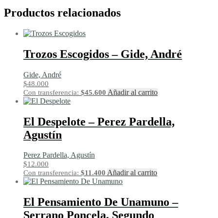
Productos relacionados
Trozos Escogidos – Gide, André
Gide, André
$
48.000
Añadir al carrito
Con transferencia:
$
45.600
El Despelote – Perez Pardella,
Agustín
Perez Pardella, Agustín
$
12.000
Añadir al carrito
Con transferencia:
$
11.400
El Pensamiento De Unamuno –
Serrano Poncela, Segundo