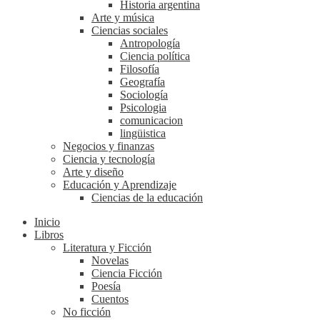
Historia argentina
Arte y música
Ciencias sociales
Antropología
Ciencia política
Filosofía
Geografía
Sociología
Psicologia
comunicacion
lingüistica
Negocios y finanzas
Ciencia y tecnología
Arte y diseño
Educación y Aprendizaje
Ciencias de la educación
Inicio
Libros
Literatura y Ficción
Novelas
Ciencia Ficción
Poesía
Cuentos
No ficción