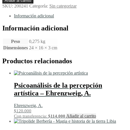
Añadir al carrito
último
SKU:
200241
Categoría:
Sin categorizar
enemigo
-
Información adicional
Hillary,
Richard
Información adicional
cantidad
Peso
0,275 kg
Dimensiones
24 × 16 × 3 cm
Productos relacionados
Psicoanálisis de la percepción
artística – Ehrenzweig, A.
Ehrenzweig, A.
$
120.000
Añadir al carrito
Con transferencia:
$
114.000