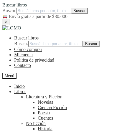
Buscar libros
Buscar:
Envío gratis a partir de $80.000
×
Ir
Ir
a
al
Buscar libros
la
contenido
navegación
Buscar:
Cómo comprar
Mi cuenta
Política de privacidad
Contacto
Menú
Inicio
Libros
Literatura y Ficción
Novelas
Ciencia Ficción
Poesía
Cuentos
No ficción
Historia