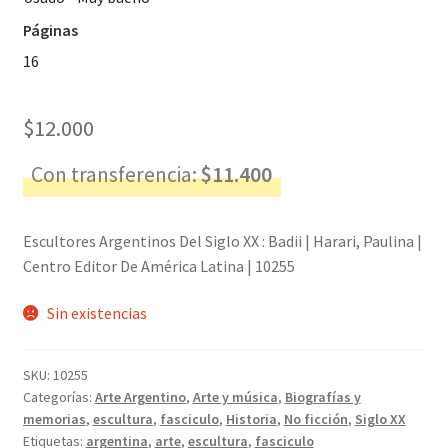
Páginas
16
$
12.000
Con transferencia:
$
11.400
Escultores Argentinos Del Siglo XX : Badii | Harari, Paulina |
Centro Editor De América Latina | 10255
Sin existencias
SKU:
10255
Categorías:
Arte Argentino
,
Arte y música
,
Biografías y
memorias
,
escultura
,
fasciculo
,
Historia
,
No ficción
,
Siglo XX
Etiquetas:
argentina
,
arte
,
escultura
,
fasciculo