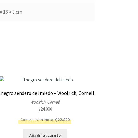
× 16 × 3 cm
 negro sendero del miedo – Woolrich, Cornell
Woolrich, Cornell
$
24.000
Con transferencia:
$
22.800
Añadir al carrito