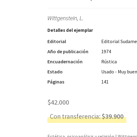
Wittgenstein, L.
Detalles del ejemplar
Editorial
Editorial Sudame
Año de publicación
1974
Encuadernación
Rústica
Estado
Usado - Muy bue
Páginas
141
$
42.000
Con transferencia:
$
39.900
Estética, psicoanálisis y religión | Wittgen