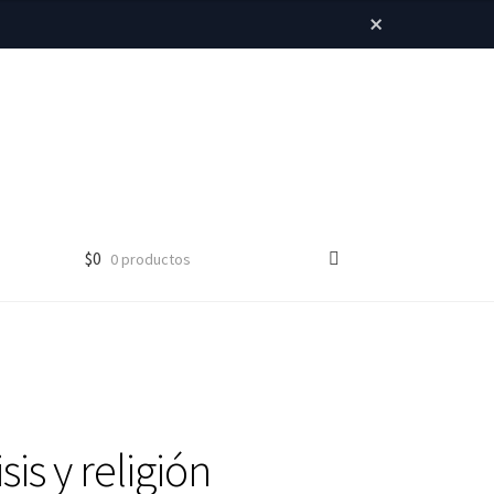
×
$
0
0 productos
sis y religión