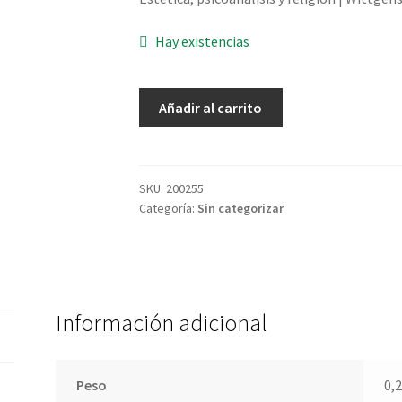
Hay existencias
Estética,
Añadir al carrito
psicoanálisis
y
religión
-
SKU:
200255
Categoría:
Sin categorizar
Wittgenstein,
L.
cantidad
Información adicional
Peso
0,