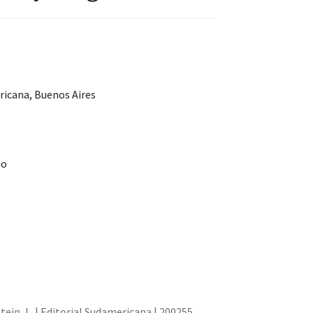
ricana, Buenos Aires
no
stein, L. | Editorial Sudamericana | 200255