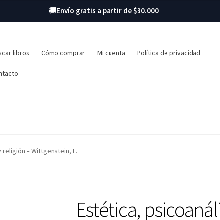
🚚
Envío gratis a partir de $80.000
r:
car libros
Cómo comprar
Mi cuenta
Política de privacidad
ntacto
 religión – Wittgenstein, L.
Estética, psicoanáli