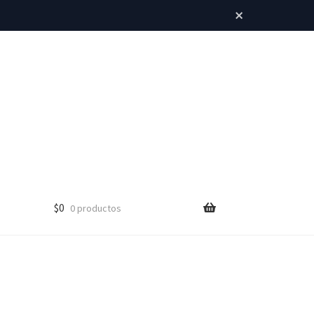
×
$
0
0 productos