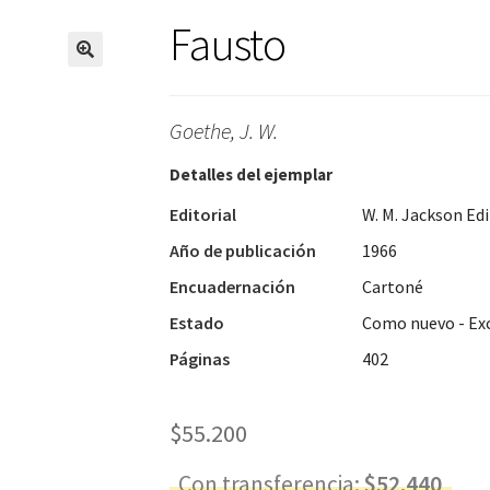
Fausto
🔍
Goethe, J. W.
Detalles del ejemplar
Editorial
W. M. Jackson Edi
Año de publicación
1966
Encuadernación
Cartoné
Estado
Como nuevo - Ex
Páginas
402
$
55.200
Con transferencia:
$
52.440