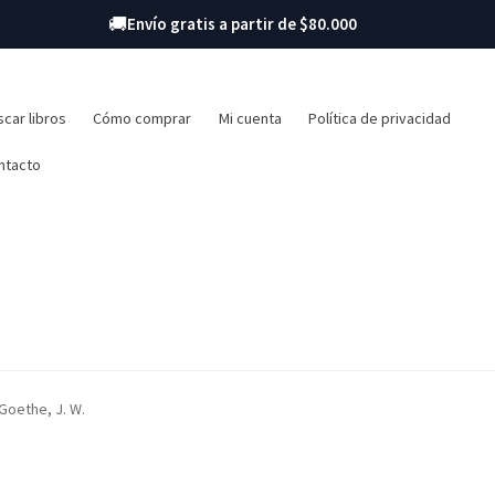
🚚
Envío gratis a partir de $80.000
r:
car libros
Cómo comprar
Mi cuenta
Política de privacidad
ntacto
Goethe, J. W.