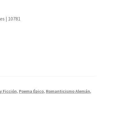
res | 10781
y Ficción
,
Poema Épico
,
Romanticismo Alemán
,