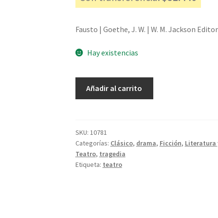
Fausto | Goethe, J. W. | W. M. Jackson Edito
Hay existencias
Fausto
Añadir al carrito
-
Goethe,
J.
W.
SKU:
10781
Categorías:
Clásico
,
drama
,
Ficción
,
Literatura 
cantidad
Teatro
,
tragedia
Etiqueta:
teatro