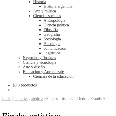
Historia
Historia argentina
Arte y música
Ciencias sociales
Antropología
Ciencia política
Filosofía
Geografía
Sociología
Psicologia
comunicacion
lingüistica
Negocios y finanzas
Ciencia y tecnología
Arte y diseño
Educación y Aprendizaje
Ciencias de la educación
$
0
0 productos
Inicio
/
deportes
/
ajedrez
/
Finales artísticos – Dedrle, Frantisek
Finales artísticos