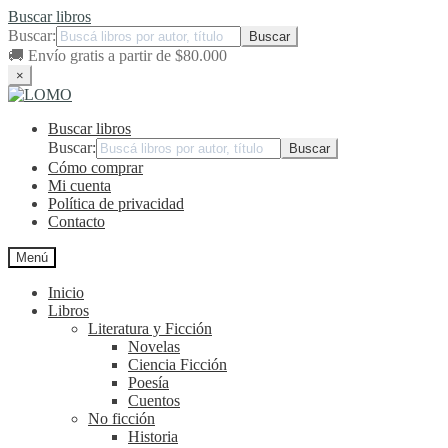
Buscar libros
Buscar:
🚚
Envío gratis a partir de $80.000
×
Ir
Ir
a
al
Buscar libros
la
contenido
navegación
Buscar:
Cómo comprar
Mi cuenta
Política de privacidad
Contacto
Menú
Inicio
Libros
Literatura y Ficción
Novelas
Ciencia Ficción
Poesía
Cuentos
No ficción
Historia