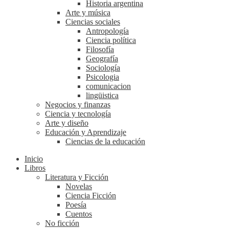
Historia argentina
Arte y música
Ciencias sociales
Antropología
Ciencia política
Filosofía
Geografía
Sociología
Psicologia
comunicacion
lingüistica
Negocios y finanzas
Ciencia y tecnología
Arte y diseño
Educación y Aprendizaje
Ciencias de la educación
Inicio
Libros
Literatura y Ficción
Novelas
Ciencia Ficción
Poesía
Cuentos
No ficción