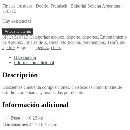
Finales artísticos | Dedrle, Frantisek | Editorial Sopena Argentina |
510715
Hay existencias
Finales
Añadir al carrito
artísticos
SKU:
510715
Categorías:
ajedrez
,
deporte
,
deportes
,
Entrenamiento
-
de Ajedrez
,
Finales de Ajedrez
,
No ficción
,
pasatiempos
,
Teoría del
Dedrle,
ajedrez
Etiquetas:
ajedrez
,
chess
Frantisek
cantidad
Descripción
Información adicional
Descripción
Doscientas cincuenta composiciones, claisficadas como finales de
estudio, comentadas y analizadas por el autor.
Información adicional
Peso
0,23 kg
Dimensiones
24 × 16 × 3 cm