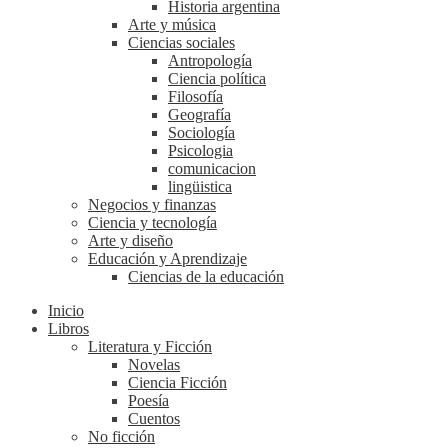
Historia argentina
Arte y música
Ciencias sociales
Antropología
Ciencia política
Filosofía
Geografía
Sociología
Psicologia
comunicacion
lingüistica
Negocios y finanzas
Ciencia y tecnología
Arte y diseño
Educación y Aprendizaje
Ciencias de la educación
Inicio
Libros
Literatura y Ficción
Novelas
Ciencia Ficción
Poesía
Cuentos
No ficción