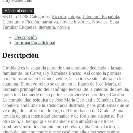
Hay existencias
Giralda
Añadir al carrito
2
SKU:
511798
Categorías:
Ficción
,
intriga
,
Literatura Española
,
-
Literatura y Ficción
,
narrativa
,
novela histórica
,
Novelas
,
Saga
Grosso,
Familiar
Etiquetas:
literatura
,
novela
Alfonso
cantidad
Descripción
Información adicional
Descripción
Giralda 2 es la segunda parte de una tetralogía dedicada a la saga
familiar de los Carvajal y Ximénez Enciso. Así como la primera
parte transcurría en los años veinte, la acción se sitúa ahora en los
cuarenta. El nuevo relato se centra en la figura de José María, el
hermano primogénito del canónigo lectoral de la catedral de Sevilla,
quien tras la muerte de su padre se convierte en conde de Carríón.
La complejidad psíquica de José María Carvajal y Ximénez Enciso,
caballero andaluz de la aristocracia ilustrada, y los problemas que se
ve obligado a afrontar a lo largo del libro hacen de Giralda 2 una
novela de gran intensidad dramática y de fortísimo suspense. Por
otro lado, al tiempo que se mantiene una atmósfera de luces,
sombras y misterios durante todo el relato, niña Consolación, la
viuda del anciano conde que se casó con ella a los setenta años,