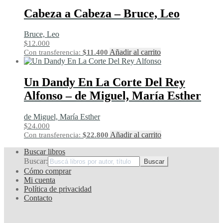
Cabeza a Cabeza – Bruce, Leo
Bruce, Leo
$
12.000
Añadir al carrito
Con transferencia:
$
11.400
Un Dandy En La Corte Del Rey
Alfonso – de Miguel, María Esther
de Miguel, María Esther
$
24.000
Añadir al carrito
Con transferencia:
$
22.800
Buscar libros
Buscar:
Cómo comprar
Mi cuenta
Política de privacidad
Contacto