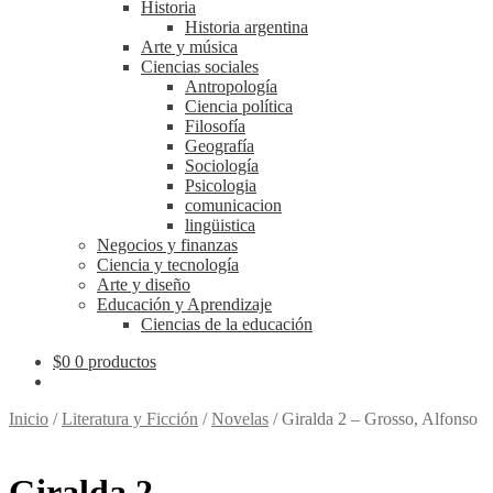
Historia
Historia argentina
Arte y música
Ciencias sociales
Antropología
Ciencia política
Filosofía
Geografía
Sociología
Psicologia
comunicacion
lingüistica
Negocios y finanzas
Ciencia y tecnología
Arte y diseño
Educación y Aprendizaje
Ciencias de la educación
$
0
0 productos
Inicio
/
Literatura y Ficción
/
Novelas
/
Giralda 2 – Grosso, Alfonso
Giralda 2