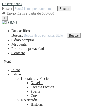
Buscar libros
Buscar:
🚚
Envío gratis a partir de $80.000
×
Ir
Ir
a
al
Buscar libros
la
contenido
navegación
Buscar:
Cómo comprar
Mi cuenta
Política de privacidad
Contacto
Menú
Inicio
Libros
Literatura y Ficción
Novelas
Ciencia Ficción
Poesía
Cuentos
No ficción
Historia